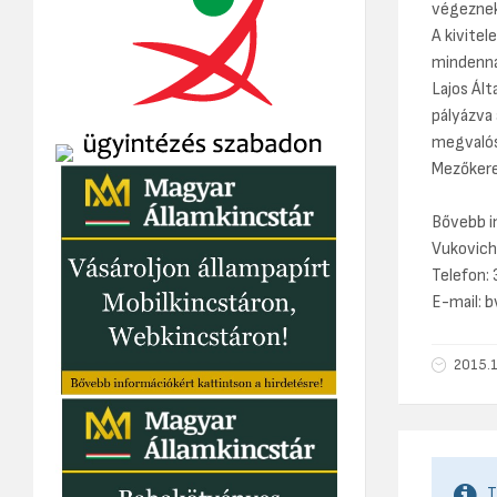
végeznek
A kivitel
mindenna
Lajos Ált
pályázva
megvalós
Mezőkere
Bővebb i
Vukovich
Telefon:
E-mail: 
2015.1
T