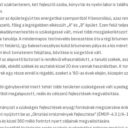
t szaktanterem, két fejlesztő szoba, könyvtár és nyelvi labor is találh
n.
or az épületegyüttes energetikai szempontból H besorolású, azaz ren
zarló, főleg a legrégebben elkészült „A” és „B” épület. Ezen felül telje
akadálymentesítés is szükségessé vált, mivel több mozgáskorlátozot
ola tanulója. A mindennapos testnevelés bevezetése óta a régi bitumen
t felületű, így balesetveszélyes külső bitumenes pálya és a kis méret
n lévő tornaterem felújítása, bővítése is sürgetővé vált.
l az alapvető bútorzat is rendkívűl elhasználódott, a tanulói székek, asz
áblák, ebédlő székek és asztalok közel 20 éve vannak használatban. A to
ek egy része ennél is régebbi, ezeket a ’80-as évek elején, közepén s
dó igénybevétel miatt tehát több területen szükségessé vált a pedag
ból megalapozott, reális és célszerű fejlesztések megvalósítása.
mányzat a szükséges fejlesztések anyagi forrásának megszerzése ér
ot nyújtott be az „Oktatási intézmények fejlesztése” (ÉMOP-4.3.1/A-
a és közel 360 millió forintot nyert céljainak megvalósítására.