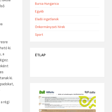
 iskola
Bursa Hungarica
lső
Egyéb
Eladó ingatlanok
ba
Önkormányzati hírek
Sport
resre
ható ki.
, a
ÉTLAP
végez.
enként
es
anak ki.
 padokat,
ő
a régi