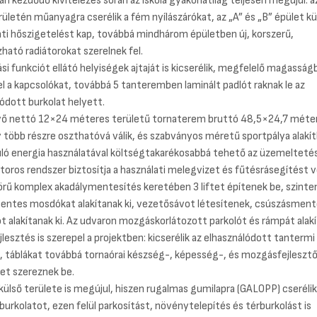
n kezdődő kivitelezés során az iskola gyakorlatilag teljesen megújul: az
ületén műanyagra cserélik a fém nyílászárókat, az „A” és „B” épület kü
ti hőszigetelést kap, továbbá mindhárom épületben új, korszerű,
ható radiátorokat szerelnek fel.
si funkciót ellátó helyiségek ajtaját is kicserélik, megfelelő magasság
el a kapcsolókat, továbbá 5 tanteremben laminált padlót raknak le az
ódott burkolat helyett.
ő nettó 12×24 méteres területű tornaterem bruttó 48,5×24,7 méte
y több részre oszthatóvá válik, és szabványos méretű sportpálya alakít
ló energia használatával költségtakarékosabbá tehető az üzemeltetés
toros rendszer biztosítja a használati melegvizet és fűtésrásegítést 
örű komplex akadálymentesítés keretében 3 liftet építenek be, szint
entes mosdókat alakítanak ki, vezetősávot létesítenek, csúszásment
t alakítanak ki. Az udvaron mozgáskorlátozott parkolót és rámpát alakít
lesztés is szerepel a projektben: kicserélik az elhasználódott tantermi
, táblákat továbbá tornaórai készség-, képesség-, és mozgásfejleszt
et szereznek be.
 külső területe is megújul, hiszen rugalmas gumilapra (GALOPP) cserélik 
urkolatot, ezen felül parkosítást, növénytelepítés és térburkolást is