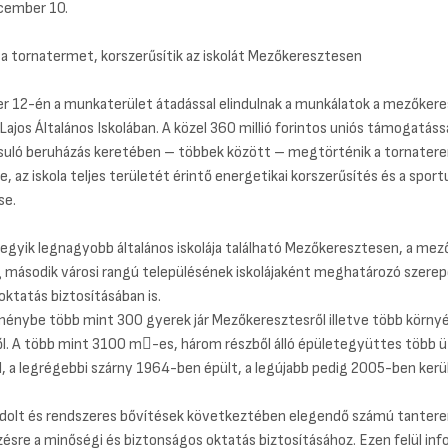
cember 10.
 a tornatermet, korszerűsítik az iskolát Mezőkeresztesen
 12-én a munkaterület átadással elindulnak a munkálatok a mezőkere
ajos Általános Iskolában. A közel 360 millió forintos uniós támogatáss
uló beruházás keretében – többek között – megtörténik a tornater
e, az iskola teljes területét érintő energetikai korszerűsítés és a spor
se.
egyik legnagyobb általános iskolája található Mezőkeresztesen, a mez
g második városi rangú településének iskolájaként meghatározó szerep
oktatás biztosításában is.
ménybe több mint 300 gyerek jár Mezőkeresztesről illetve több környé
l. A több mint 3100 m-es, három részből álló épületegyüttes több
l, a legrégebbi szárny 1964-ben épült, a legújabb pedig 2005-ben kerü
dolt és rendszeres bővítések következtében elegendő számú tantere
ésre a minőségi és biztonságos oktatás biztosításához. Ezen felül inf