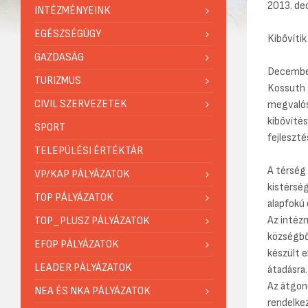
2013. de
INTÉZMÉNYEINK
EGÉSZSÉGÜGY
Kibővítik
GAZDASÁG
December
TURIZMUS
Kossuth L
CIVIL SZERVEZETEK
megvalós
kibővítés
SPORT
fejleszté
TELEPÜLÉSI ÉRTÉKTÁR
A térség 
VP/KAP PÁLYÁZATOK
kistérsé
TOP PÁLYÁZATOK
alapfokú 
Az intéz
TOP_PLUSZ PÁLYÁZATOK
községbő
EFOP PÁLYÁZATOK
készült e
LEADER PÁLYÁZATOK
átadásra.
Az átgon
NEA ÉS NKA PÁLYÁZATOK
rendelkez