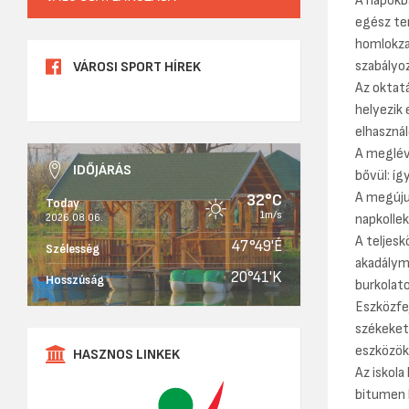
A napokba
egész ter
homlokza
szabályoz
VÁROSI SPORT HÍREK
Az oktatá
helyezik 
elhasznál
A meglév
IDŐJÁRÁS
bővül: íg
A megúju
32°C
Today
1m/s
2026.08.06.
napkollek
A teljesk
47°49'É
Szélesség
akadálym
20°41'K
Hosszúság
burkolato
Eszközfej
székeket
eszközök
HASZNOS LINKEK
Az iskola
bitumen b