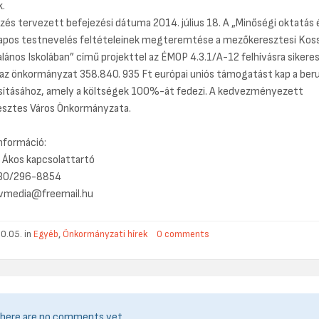
.
ezés tervezett befejezési dátuma 2014. július 18. A „Minőségi oktatás 
pos testnevelés feltételeinek megteremtése a mezőkeresztesi Kos
alános Iskolában” című projekttel az ÉMOP 4.3.1/A-12 felhívásra sikere
 az önkormányzat 358.840. 935 Ft európai uniós támogatást kap a ber
ításához, amely a költségek 100%-át fedezi. A kedvezményezett
sztes Város Önkormányzata.
nformáció:
 Ákos kapcsolattartó
 30/296-8854
bvmedia@freemail.hu
0.05. in
Egyéb
,
Önkormányzati hírek
0 comments
here are no comments yet.