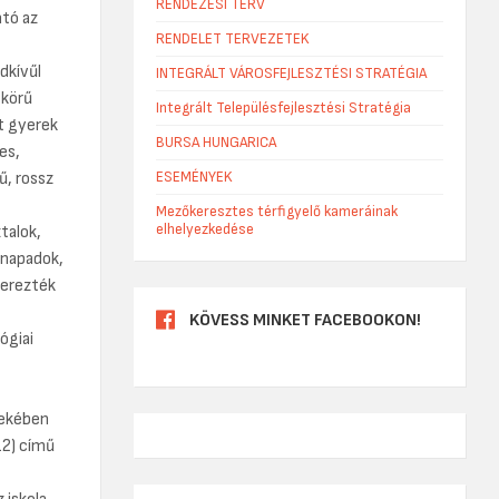
RENDEZÉSI TERV
ató az
RENDELET TERVEZETEK
dkívűl
INTEGRÁLT VÁROSFEJLESZTÉSI STRATÉGIA
skörű
Integrált Településfejlesztési Stratégia
t gyerek
BURSA HUNGARICA
es,
ESEMÉNYEK
ű, rossz
Mezőkeresztes térfigyelő kameráinak
elhelyezkedése
talok,
rnapadok,
zerezték
KÖVESS MINKET FACEBOOKON!
ógiai
dekében
12) című