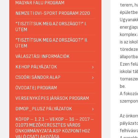
MAGYAR FALU PROGRAM
terem, ha
épületbe
NEMZETI OVI-SPORT PROGRAM 2020
Ugyanakk
“TISZTÍTSUK MEG AZ ORSZÁGOT!” I.
energiapa
ÜTEM
komplex 
“TISZTÍTSUK MEG AZ ORSZÁGOT!” II.
is az isk
ÜTEM
töredezet
VÁLASZTÁSI INFORMÁCIÓK
állapotba
Ezen felü
KEHOP PÁLYÁZATOK
iskolai t
CSOÓRI SÁNDOR ALAP
tornaszer
be.
ÓVODATEJ PROGRAM
A fokozó
VERSENYKÉPES JÁRÁSOK PROGRAM
szempont
DIMOP_PLUSZ PÁLYÁZATOK
Az önkor
KÖFOP – 1.2.1 – VEKOP – 16 – 2017 –
pályázat
01073 MEZŐKERESZTES VÁROS
felhívásr
ÖNKORMÁNYZATA ASP KÖZPONTHOZ
VALÓ CSATLAKOZÁSA