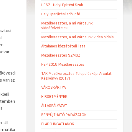
HÉSZ -Helyi Építési Szab.
Helyi Iparűzési adó infó
Mezőkeresztes, a mi városunk
videófelvételek
sztesi
Mezőkeresztes, a mi városunk Videa oldala
al
em
Általános közzétételi lista
tudvar
Mezőkeresztes SZMSZ
HEP 2018 Mezőkeresztes
őkövesdi
TAK Mezőkeresztes Településképi Arculati
Kézikönyv (2017)
e van az
VÁROSKÁRTYA
kbeli
HIRDETMÉNYEK
 ütemben
ÁLLÁSPÁLYÁZAT
lt
BENYÚJTHATÓ PÁLYÁZATOK
m áll
ELADÓ INGATLANOK
ormatika