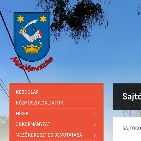
KEZDŐLAP
Sajt
KÖZMŰSZOLGÁLTATÓK
HÍREK
ÖNKORMÁNYZAT
SAJTÓK
MEZŐKERESZTES BEMUTATÁSA