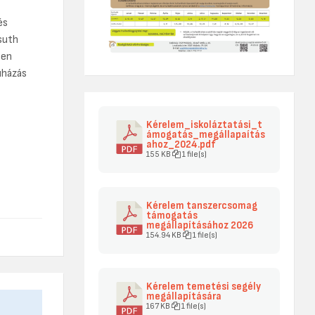
és
suth
sen
uházás
Kérelem_iskoláztatási_t
ámogatás_megállapaítás
ahoz_2024.pdf
155 KB
1 file(s)
Kérelem tanszercsomag
támogatás
megállapításához 2026
154.94 KB
1 file(s)
Kérelem temetési segély
megállapítására
167 KB
1 file(s)