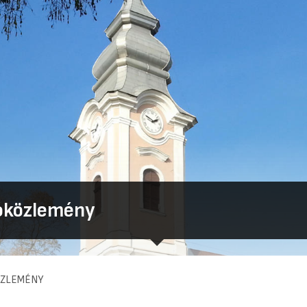
óközlemény
ÖZLEMÉNY