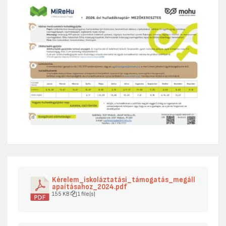
Kérelem_iskoláztatási_támogatás_megáll
apaításahoz_2024.pdf
155 KB
1 file(s)