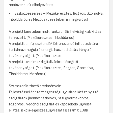
rendszer kerül elhelyezésre
Eszközbeszerzés – Mezőkeresztes, Bogács, Szomolya,
Tibolddaróc és Mezőcsát esetében is megvalósul
A projekt keretében multifunkcionális helyiség kialakítása
tervezett. (Mezőkeresztes, Tibolddaróc)
A projektben fejlesztendő/ létrehozandó infrastruktúra
tartalmaz megújuló energia hasznosítására irányuló
tevékenységet. (Mezőkeresztes)
A projekt tartalmaz digitalizációt elősegítő
tevékenységet. (Mezőkeresztes, Bogács, Szomolya,
Tibolddaróc, Mezőcsát)
Számszerűsíthető eredmények:
Fejlesztéssel érintett egészségügyi alapellátást nyújtó
szolgálatok (benne: háziorvos, házi gyermekorvos,
fogorvosi, védőnői szolgálat és kapcsolódó ügyeleti
ellátás, iskola-egészségügyi ellátás) száma: 10db