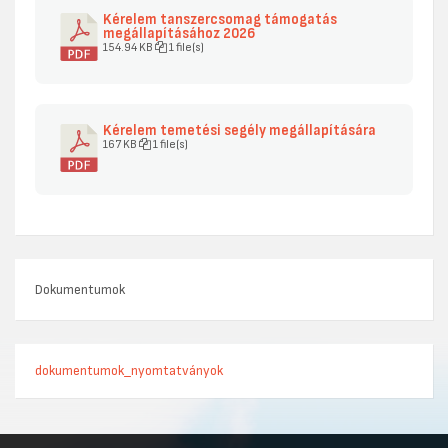
Kérelem tanszercsomag támogatás
megállapításához 2026
154.94 KB
1 file(s)
Kérelem temetési segély megállapítására
167 KB
1 file(s)
Dokumentumok
dokumentumok_nyomtatványok