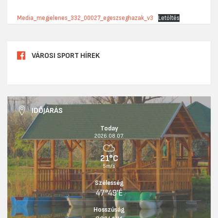
Media_megjelenes_332_00027_egeszseghazak_v3
Letöltés
VÁROSI SPORT HÍREK
IDŐJÁRÁS
Today
2026.08.07.
21°C
5m/s
Szélesség
47°49'É
Hosszúság