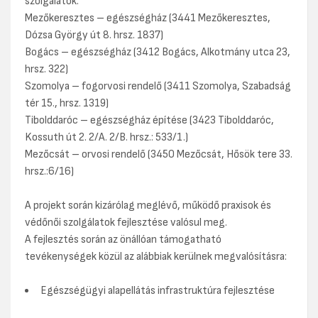
szolgálatok:
Mezőkeresztes – egészségház (3441 Mezőkeresztes,
Dózsa György út 8. hrsz. 1837)
Bogács – egészségház (3412 Bogács, Alkotmány utca 23,
hrsz. 322)
Szomolya – fogorvosi rendelő (3411 Szomolya, Szabadság
tér 15., hrsz. 1319)
Tibolddaróc – egészségház építése (3423 Tibolddaróc,
Kossuth út 2. 2/A. 2/B. hrsz.: 533/1.)
Mezőcsát – orvosi rendelő (3450 Mezőcsát, Hősök tere 33.
hrsz.:6/16)
A projekt során kizárólag meglévő, működő praxisok és
védőnői szolgálatok fejlesztése valósul meg.
A fejlesztés során az önállóan támogatható
tevékenységek közül az alábbiak kerülnek megvalósításra:
Egészségügyi alapellátás infrastruktúra fejlesztése