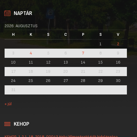
NAPTÁR
2026. AUGUSZTUS
H
K
S
C
P
S
V
1
2
3
4
5
6
7
8
9
10
11
12
13
14
15
16
17
18
19
20
21
22
23
24
25
26
27
28
29
30
31
« júl
KEHOP
KEHOP-1.2.1-18-2018-00043 Helyi klímastratégiák kidolgozása,