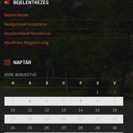
BEJELENTKEZÉS
Bejelentkezés
Bejegyzések hírcsatorna
Hozzászólások hírcsatorna
WordPress Magyarország
NAPTÁR
2026. AUGUSZTUS
H
K
S
C
P
S
V
1
2
3
4
5
6
7
8
9
10
11
12
13
14
15
16
17
18
19
20
21
22
23
24
25
26
27
28
29
30