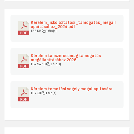
Kérelem_iskoláztatási_támogatás_megáll
apaításahoz_2024.pdf
155 KB
1 file(s)
Kérelem tanszercsomag támogatás
megállapításához 2026
154.94 KB
1 file(s)
Kérelem temetési segély megállapítására
167 KB
1 file(s)