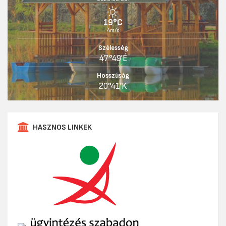
19°C
4m/s
Szélesség
47°49'É
Hosszúság
20°41'K
HASZNOS LINKEK