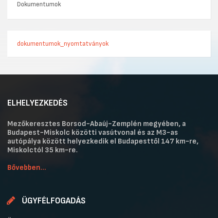
Dokumentumok
dokumentumok_nyomtatványok
ELHELYEZKEDÉS
Mezőkeresztes Borsod-Abaúj-Zemplén megyében, a
Budapest-Miskolc közötti vasútvonal és az M3-as
autópálya között helyezkedik el Budapesttől 147 km-re,
Miskolctól 35 km-re.
Bővebben...
ÜGYFÉLFOGADÁS