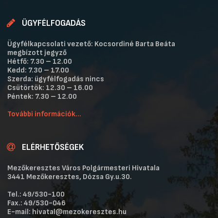
ÜGYFÉLFOGADÁS
Ügyfélkapcsolati vezető: Kocsordiné Barta Beáta
megbízott jegyző
Hétfő: 7.30 – 12.00
Kedd: 7.30 – 17.00
Szerda: ügyfélfogadás nincs
Csütörtök: 12.30 – 16.00
Péntek: 7.30 – 12.00
További információk...
ELÉRHETŐSÉGEK
Mezőkeresztes Város Polgármesteri Hivatala
3441 Mezőkeresztes, Dózsa Gy.u.30.
Tel.: 49/530-100
Fax.: 49/530-046
E-mail: hivatal@mezokeresztes.hu