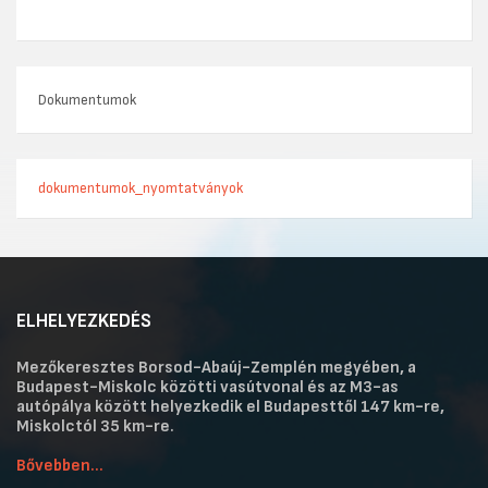
Dokumentumok
dokumentumok_nyomtatványok
ELHELYEZKEDÉS
Mezőkeresztes Borsod-Abaúj-Zemplén megyében, a
Budapest-Miskolc közötti vasútvonal és az M3-as
autópálya között helyezkedik el Budapesttől 147 km-re,
Miskolctól 35 km-re.
Bővebben...