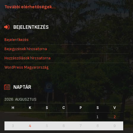
További elérhetőségek...
BEJELENTKEZÉS
Bejelentkezés
Bejegyzések hírcsatorna
Hozzászólások hírcsatorna
WordPress Magyarország
NAPTÁR
2026. AUGUSZTUS
H
K
S
C
P
S
V
1
2
3
4
5
6
7
8
9