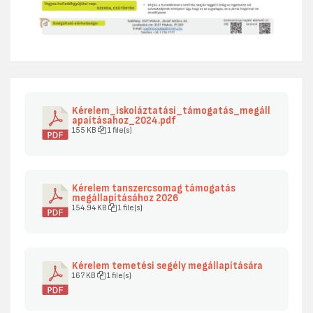
Kérelem_iskoláztatási_támogatás_megáll
apaításahoz_2024.pdf
155 KB
1 file(s)
Kérelem tanszercsomag támogatás
megállapításához 2026
154.94 KB
1 file(s)
Kérelem temetési segély megállapítására
167 KB
1 file(s)