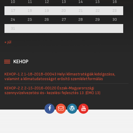
10
11
12
13
14
15
16
17
18
19
20
21
22
23
24
25
26
27
28
29
30
31
« júl
KEHOP
KEHOP-1.2.1-18-2018-00043 Helyi klímastratégiák kidolgozása,
valamint a klímatudatosságot erősítő szemléletformálás
KEHOP-2.2.2-15-2016-00120 Észak-Magyarországi
szennyvízelvezetési és- kezelési fejlesztés 13. (ÉMO 13)