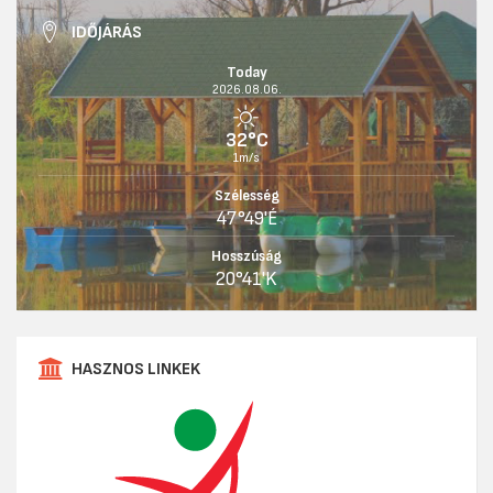
IDŐJÁRÁS
Today
2026.08.06.
32°C
1m/s
Szélesség
47°49'É
Hosszúság
20°41'K
HASZNOS LINKEK