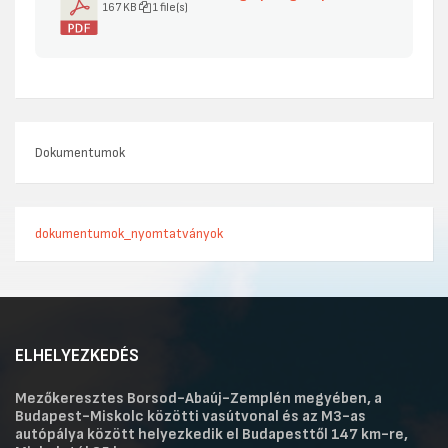
167 KB
1 file(s)
Dokumentumok
dokumentumok_nyomtatványok
ELHELYEZKEDÉS
Mezőkeresztes Borsod-Abaúj-Zemplén megyében, a
Budapest-Miskolc közötti vasútvonal és az M3-as
autópálya között helyezkedik el Budapesttől 147 km-re,