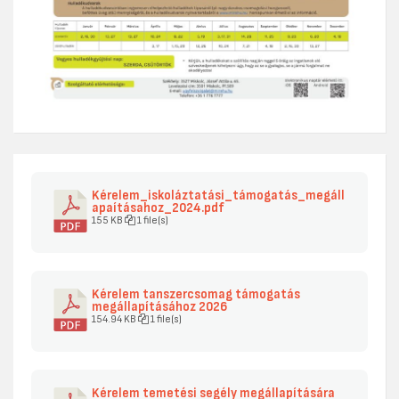
Kérelem_iskoláztatási_támogatás_megáll
apaításahoz_2024.pdf
155 KB
1 file(s)
Kérelem tanszercsomag támogatás
megállapításához 2026
154.94 KB
1 file(s)
Kérelem temetési segély megállapítására