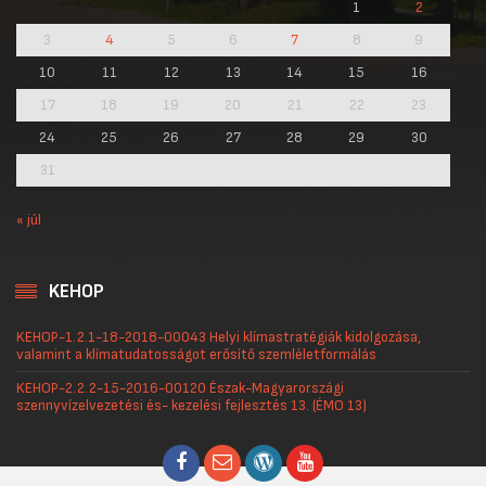
1
2
3
4
5
6
7
8
9
10
11
12
13
14
15
16
17
18
19
20
21
22
23
24
25
26
27
28
29
30
31
« júl
KEHOP
KEHOP-1.2.1-18-2018-00043 Helyi klímastratégiák kidolgozása,
valamint a klímatudatosságot erősítő szemléletformálás
KEHOP-2.2.2-15-2016-00120 Észak-Magyarországi
szennyvízelvezetési és- kezelési fejlesztés 13. (ÉMO 13)