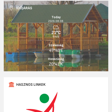
IDŐJÁRÁS
Today
2026.08.08.
21°C
6m/s
Szélesség
47°49'É
Hosszúság
20°41'K
HASZNOS LINKEK