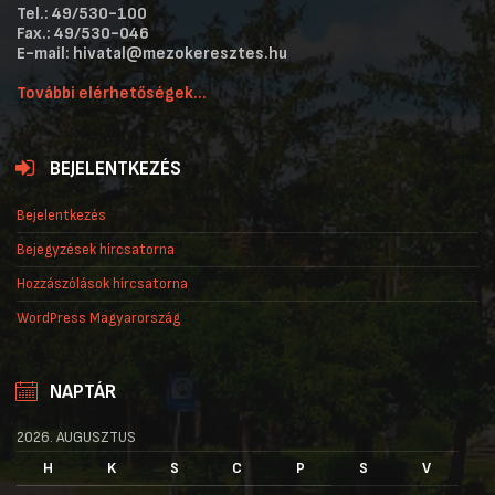
Tel.: 49/530-100
Fax.: 49/530-046
E-mail: hivatal@mezokeresztes.hu
További elérhetőségek...
BEJELENTKEZÉS
Bejelentkezés
Bejegyzések hírcsatorna
Hozzászólások hírcsatorna
WordPress Magyarország
NAPTÁR
2026. AUGUSZTUS
H
K
S
C
P
S
V