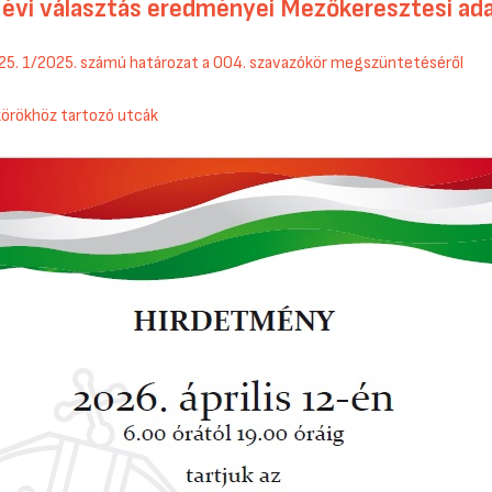
 évi választás eredményei Mezőkeresztesi ad
25. 1/2025. számú határozat a 004. szavazókör megszüntetéséről
örökhöz tartozó utcák