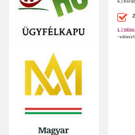
4.) Korá
1.) Vála
-választ