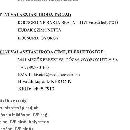
ási bizottság
si bizottság tagjai:
ászló Miklósné HVB tag
alan HVB elnökhelyettes
zsefné HVB elnök