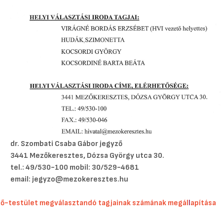
dr. Szombati Csaba Gábor jegyző
3441 Mezőkeresztes, Dózsa György utca 30.
tel.: 49/530-100 mobil: 30/529-4681
email: jegyzo@mezokeresztes.hu
lő-testület megválasztandó tagjainak számának megál
l
apítása