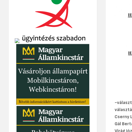
-választ
választá
Cserny L
Gál Bert
Virág Jó