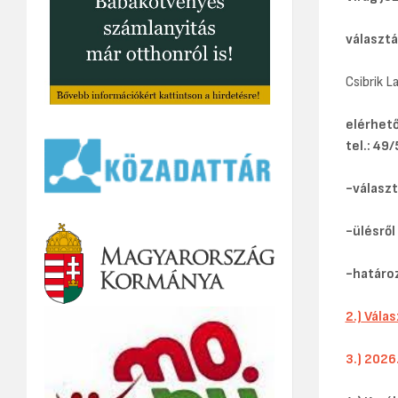
választá
Csibrik L
elérhet
tel.: 49
-választ
-ülésről
-határo
2.)
Válas
3.) 2026