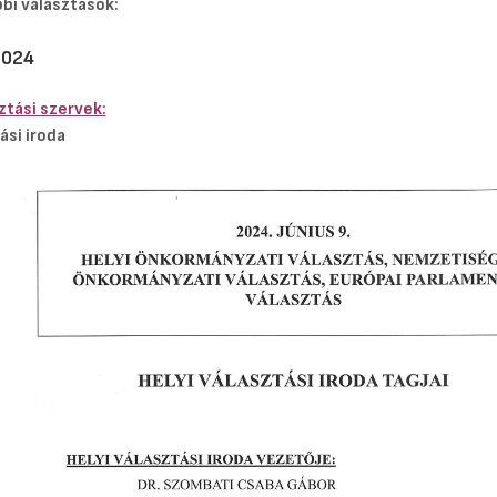
bbi választások:
2024
sztási szervek:
ási iroda