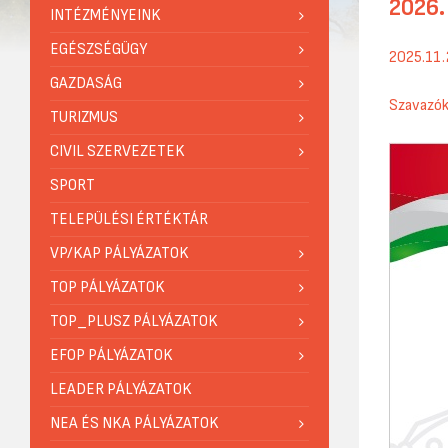
2026.
INTÉZMÉNYEINK
EGÉSZSÉGÜGY
2025.11.
GAZDASÁG
Szavazók
TURIZMUS
CIVIL SZERVEZETEK
SPORT
TELEPÜLÉSI ÉRTÉKTÁR
VP/KAP PÁLYÁZATOK
TOP PÁLYÁZATOK
TOP_PLUSZ PÁLYÁZATOK
EFOP PÁLYÁZATOK
LEADER PÁLYÁZATOK
NEA ÉS NKA PÁLYÁZATOK