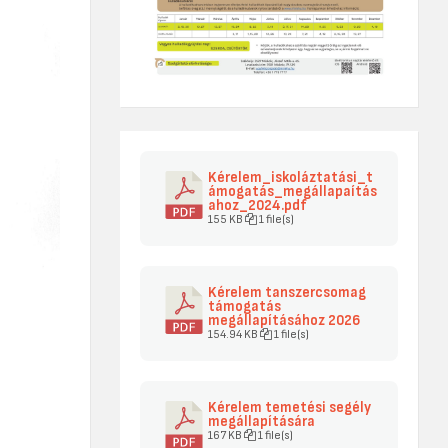
Kérelem_iskoláztatási_t
ámogatás_megállapaítás
ahoz_2024.pdf
155 KB
1 file(s)
Kérelem tanszercsomag
támogatás
megállapításához 2026
154.94 KB
1 file(s)
Kérelem temetési segély
megállapítására
167 KB
1 file(s)