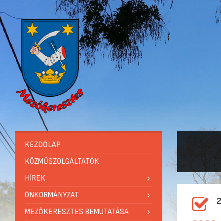
KEZDŐLAP
KÖZMŰSZOLGÁLTATÓK
HÍREK
ÖNKORMÁNYZAT
MEZŐKERESZTES BEMUTATÁSA