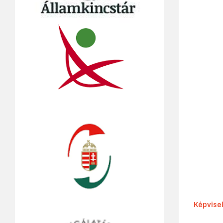
Képvise