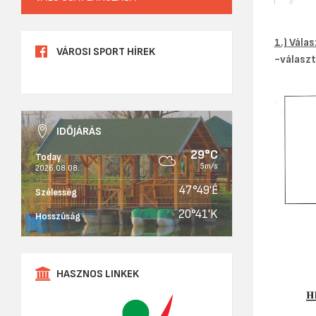
1.) Vála
VÁROSI SPORT HÍREK
-választ
IDŐJÁRÁS
29°C
Today
5m/s
2026.08.08.
47°49'É
Szélesség
20°41'K
Hosszúság
HASZNOS LINKEK