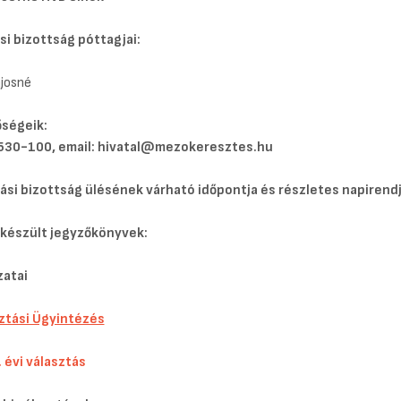
si bizottság póttagjai:
ajosné
őségeik:
/530-100, email: hivatal@mezokeresztes.hu
ási bizottság ülésének várható időpontja és részletes napirendj
 készült jegyzőkönyvek:
zatai
ztási Ügyintézés
. évi választás