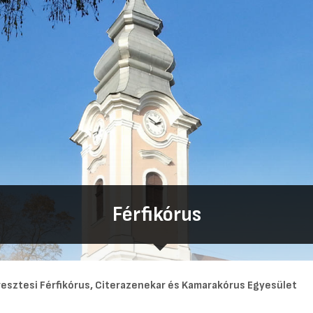
Férfikórus
resztesi Férfikórus, Citerazenekar és Kamarakórus Eg