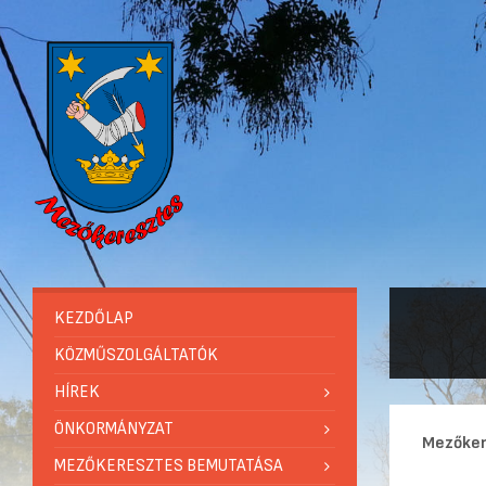
KEZDŐLAP
KÖZMŰSZOLGÁLTATÓK
HÍREK
ÖNKORMÁNYZAT
Mezőke
MEZŐKERESZTES BEMUTATÁSA