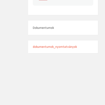
Dokumentumok
dokumentumok_nyomtatványok