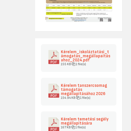
Kérelem_iskoláztatási_t
ámogatás_megállapaítás
ahoz_2024.pdf
155 KB
1 file(s)
Kérelem tanszercsomag
támogatás
megállapításához 2026
154.94 KB
1 file(s)
Kérelem temetési segély
megállapítására
167 KB
1 file(s)