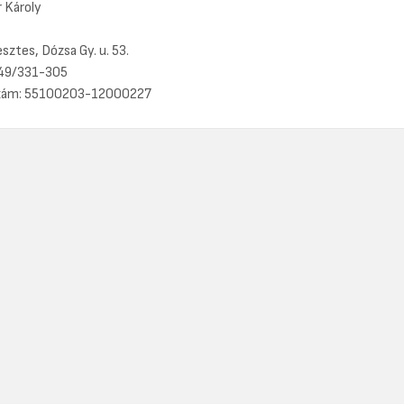
r Károly
ztes, Dózsa Gy. u. 53.
 49/331-305
zám: 55100203-12000227