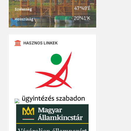
47°49'É
Szélesség
20°41'K
Hosszúság
HASZNOS LINKEK