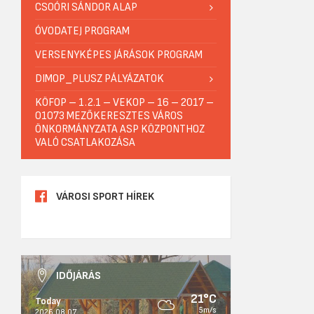
CSOÓRI SÁNDOR ALAP
ÓVODATEJ PROGRAM
VERSENYKÉPES JÁRÁSOK PROGRAM
DIMOP_PLUSZ PÁLYÁZATOK
KÖFOP – 1.2.1 – VEKOP – 16 – 2017 –
01073 MEZŐKERESZTES VÁROS
ÖNKORMÁNYZATA ASP KÖZPONTHOZ
VALÓ CSATLAKOZÁSA
VÁROSI SPORT HÍREK
IDŐJÁRÁS
21°C
Today
5m/s
2026.08.07.