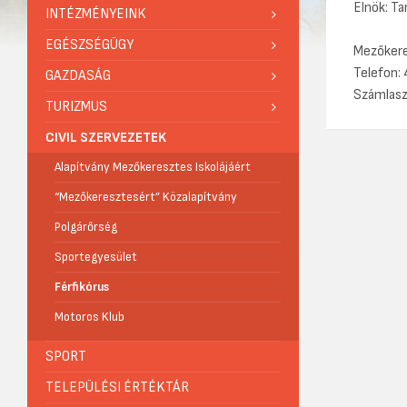
Elnök: Ta
INTÉZMÉNYEINK
EGÉSZSÉGÜGY
Mezőkeres
Telefon:
GAZDASÁG
Számlas
TURIZMUS
CIVIL SZERVEZETEK
Alapítvány Mezőkeresztes Iskolájáért
“Mezőkeresztesért” Közalapítvány
Polgárőrség
Sportegyesület
Férfikórus
Motoros Klub
SPORT
TELEPÜLÉSI ÉRTÉKTÁR