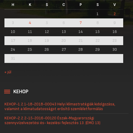
H
K
S
C
P
S
V
1
2
3
4
5
6
7
8
9
10
11
12
13
14
15
16
17
18
19
20
21
22
23
24
25
26
27
28
29
30
31
« júl
KEHOP
KEHOP-1.2.1-18-2018-00043 Helyi klímastratégiák kidolgozása,
valamint a klímatudatosságot erősítő szemléletformálás
KEHOP-2.2.2-15-2016-00120 Észak-Magyarországi
szennyvízelvezetési és- kezelési fejlesztés 13. (ÉMO 13)