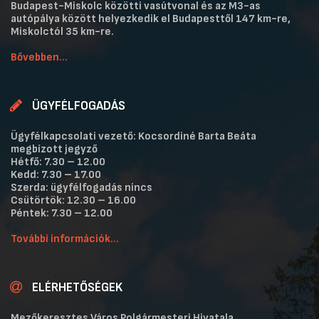
Budapest-Miskolc közötti vasútvonal és az M3-as
autópálya között helyezkedik el Budapesttől 147 km-re,
Miskolctól 35 km-re.
Bővebben...
ÜGYFÉLFOGADÁS
Ügyfélkapcsolati vezető: Kocsordiné Barta Beáta
megbízott jegyző
Hétfő: 7.30 – 12.00
Kedd: 7.30 – 17.00
Szerda: ügyfélfogadás nincs
Csütörtök: 12.30 – 16.00
Péntek: 7.30 – 12.00
További információk...
ELÉRHETŐSÉGEK
Mezőkeresztes Város Polgármesteri Hivatala