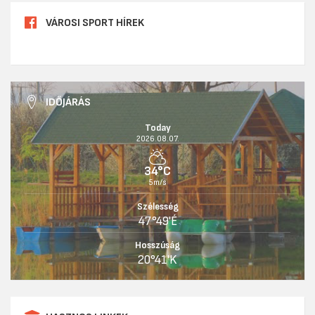
VÁROSI SPORT HÍREK
IDŐJÁRÁS
Today
2026.08.07.
34°C
5m/s
Szélesség
47°49'É
Hosszúság
20°41'K