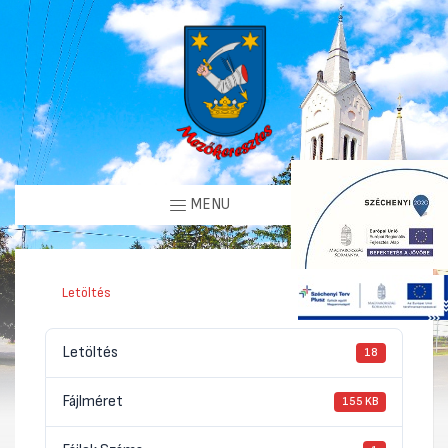
MENU
Letöltés
Letöltés
18
Fájlméret
155 KB