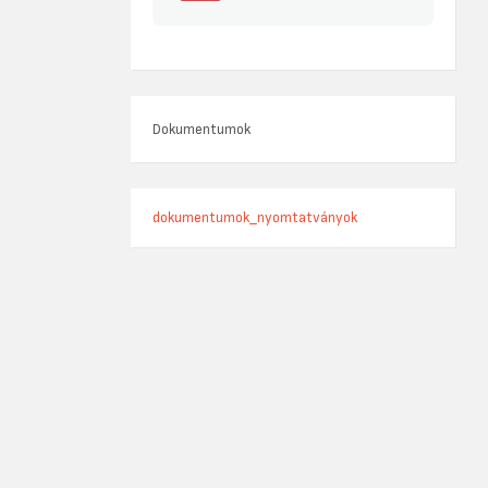
Dokumentumok
dokumentumok_nyomtatványok