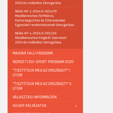
2023.évi működési támogatása
NEAO-KP-1-2024/2-001470
Mezőkeresztesi Férfikórus,
Kamaraegyüttes és Citerazenekar
Egyesület rendezvényeinek támogatása
NEAG-KP-1-2024/2-001103
Mezőkeresztesi Polgárőr Szervezet
2024.évi működési támogatása
MAGYAR FALU PROGRAM
NEMZETI OVI-SPORT PROGRAM 2020
“TISZTÍTSUK MEG AZ ORSZÁGOT!” I.
ÜTEM
“TISZTÍTSUK MEG AZ ORSZÁGOT!” II.
ÜTEM
VÁLASZTÁSI INFORMÁCIÓK
KEHOP PÁLYÁZATOK