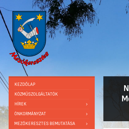
KEZDŐLAP
N
KÖZMŰSZOLGÁLTATÓK
Me
HÍREK
ÖNKORMÁNYZAT
MEZŐKERESZTES BEMUTATÁSA