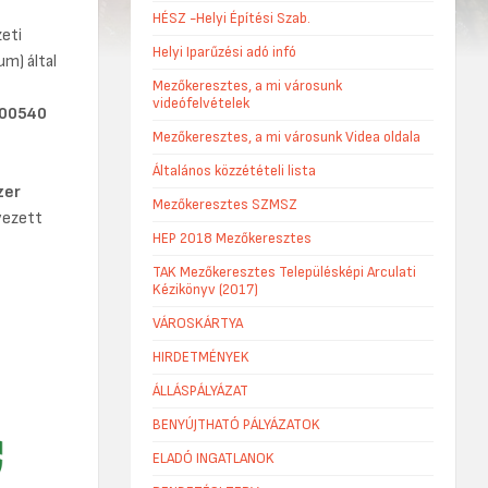
HÉSZ -Helyi Építési Szab.
eti
Helyi Iparűzési adó infó
m) által
Mezőkeresztes, a mi városunk
videófelvételek
00540
Mezőkeresztes, a mi városunk Videa oldala
Általános közzétételi lista
zer
Mezőkeresztes SZMSZ
yezett
HEP 2018 Mezőkeresztes
TAK Mezőkeresztes Településképi Arculati
Kézikönyv (2017)
VÁROSKÁRTYA
HIRDETMÉNYEK
ÁLLÁSPÁLYÁZAT
BENYÚJTHATÓ PÁLYÁZATOK
ELADÓ INGATLANOK