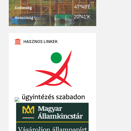
47°49'É
Szélesség
20°41'K
Hosszúság
HASZNOS LINKEK