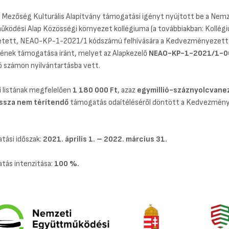
i Mezőség Kulturális Alapítvány támogatási igényt nyújtott be a Nemz
ködési Alap Közösségi környezet kollégiuma (a továbbiakban: Kollégiu
tett, NEAO-KP-1-2021/1 kódszámú felhívására a Kedvezményezett
nek támogatása iránt, melyet az Alapkezelő
NEAO-KP-1-2021/1-0
ó számon nyilvántartásba vett.
i listának megfelelően
1 180 000 Ft
, azaz
egymillió-száznyolcvane
issza nem térítendő
támogatás odaítéléséről döntött a Kedvezmén
tási időszak:
2021. április 1. – 2022. március 31.
tás intenzitása:
100 %.