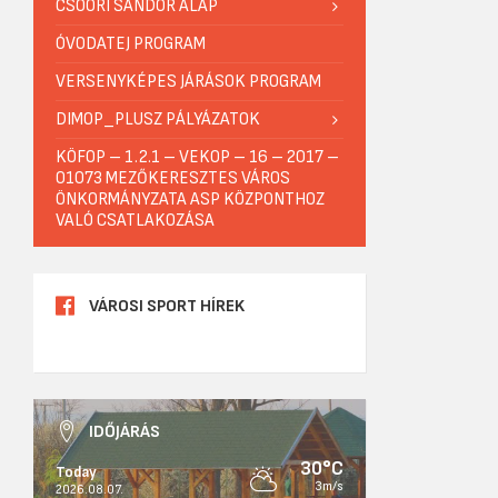
CSOÓRI SÁNDOR ALAP
ÓVODATEJ PROGRAM
VERSENYKÉPES JÁRÁSOK PROGRAM
DIMOP_PLUSZ PÁLYÁZATOK
KÖFOP – 1.2.1 – VEKOP – 16 – 2017 –
01073 MEZŐKERESZTES VÁROS
ÖNKORMÁNYZATA ASP KÖZPONTHOZ
VALÓ CSATLAKOZÁSA
VÁROSI SPORT HÍREK
IDŐJÁRÁS
30°C
Today
3m/s
2026.08.07.