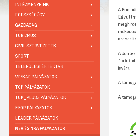
INTÉZMÉNYEINK
A Borsod
EGÉSZSÉGÜGY
Együttmű
meghirde
GAZDASÁG
működésé
TURIZMUS
azonosít
CIVIL SZERVEZETEK
A döntés
SPORT
forint v
TELEPÜLÉSI ÉRTÉKTÁR
javára.
VP/KAP PÁLYÁZATOK
A támoga
TOP PÁLYÁZATOK
A támoga
TOP_PLUSZ PÁLYÁZATOK
EFOP PÁLYÁZATOK
LEADER PÁLYÁZATOK
NEA ÉS NKA PÁLYÁZATOK