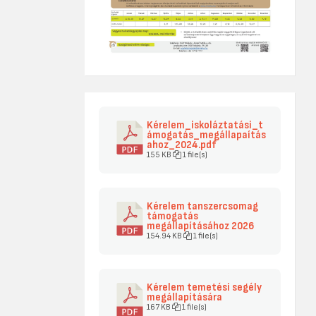
Kérelem_iskoláztatási_t
ámogatás_megállapaítás
ahoz_2024.pdf
155 KB
1 file(s)
Kérelem tanszercsomag
támogatás
megállapításához 2026
154.94 KB
1 file(s)
Kérelem temetési segély
megállapítására
167 KB
1 file(s)