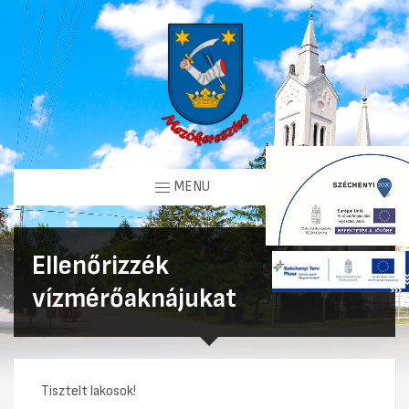
MENU
Ellenőrizzék
vízmérőaknájukat
Tisztelt lakosok!