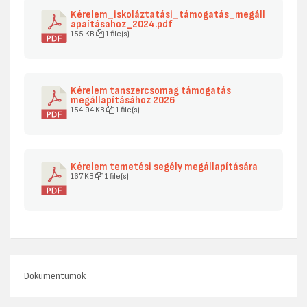
Kérelem_iskoláztatási_támogatás_megáll
apaításahoz_2024.pdf
155 KB
1 file(s)
Kérelem tanszercsomag támogatás
megállapításához 2026
154.94 KB
1 file(s)
Kérelem temetési segély megállapítására
167 KB
1 file(s)
Dokumentumok