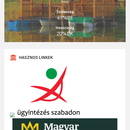
5m/s
Szélesség
47°49'É
Hosszúság
20°41'K
HASZNOS LINKEK