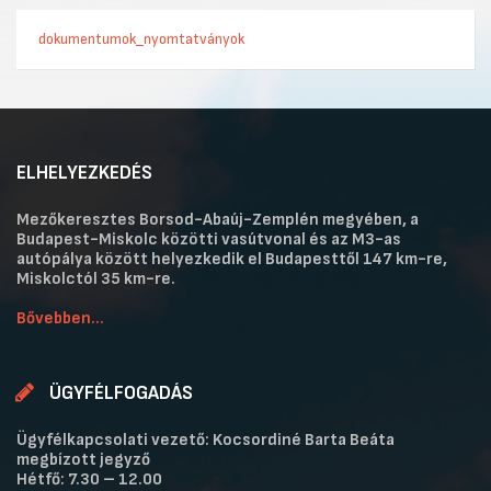
dokumentumok_nyomtatványok
ELHELYEZKEDÉS
Mezőkeresztes Borsod-Abaúj-Zemplén megyében, a
Budapest-Miskolc közötti vasútvonal és az M3-as
autópálya között helyezkedik el Budapesttől 147 km-re,
Miskolctól 35 km-re.
Bővebben...
ÜGYFÉLFOGADÁS
Ügyfélkapcsolati vezető: Kocsordiné Barta Beáta
megbízott jegyző
Hétfő: 7.30 – 12.00