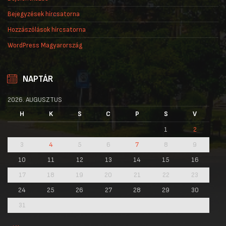
Bejegyzések hírcsatorna
Hozzászólások hírcsatorna
WordPress Magyarország
NAPTÁR
2026. AUGUSZTUS
H
K
S
C
P
S
V
1
2
3
4
5
6
7
8
9
10
11
12
13
14
15
16
17
18
19
20
21
22
23
24
25
26
27
28
29
30
31