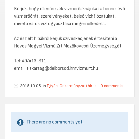
Kérjük, hogy ellenőrizzék vízmérőaknájukat a benne lévő
vízmérőórát, szerelvényeket, belső vízhálózatukat,
mivel a város vízfogyasztása megemelkedett.
Az észlelt hibákról kérjük szíveskedjenek értesíteni a
Heves Megyei Vízmű Zrt Mezőkövesdi Üzemegységét.
Tel: 49/413-811
email: titkarsag@delborsod.hmvizmurt.hu
2015.10.05. in
Egyéb
,
Önkormányzati hírek
0 comments
There are no comments yet.