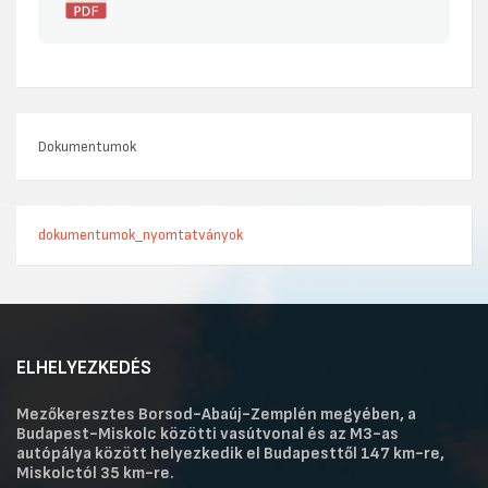
Dokumentumok
dokumentumok_nyomtatványok
ELHELYEZKEDÉS
Mezőkeresztes Borsod-Abaúj-Zemplén megyében, a
Budapest-Miskolc közötti vasútvonal és az M3-as
autópálya között helyezkedik el Budapesttől 147 km-re,
Miskolctól 35 km-re.