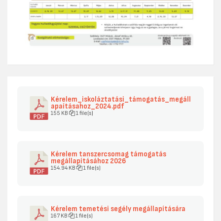
Kérelem_iskoláztatási_támogatás_megáll
apaításahoz_2024.pdf
155 KB
1 file(s)
Kérelem tanszercsomag támogatás
megállapításához 2026
154.94 KB
1 file(s)
Kérelem temetési segély megállapítására
167 KB
1 file(s)