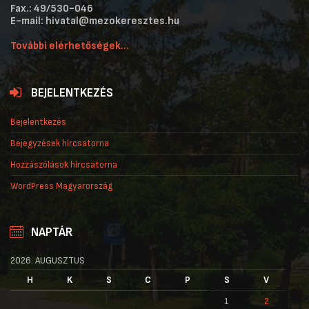
Fax.: 49/530-046
E-mail: hivatal@mezokeresztes.hu
További elérhetőségek...
BEJELENTKEZÉS
Bejelentkezés
Bejegyzések hírcsatorna
Hozzászólások hírcsatorna
WordPress Magyarország
NAPTÁR
2026. AUGUSZTUS
H
K
S
C
P
S
V
1
2