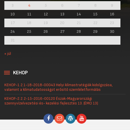
3
4
5
6
7
8
9
10
11
12
13
14
15
16
17
18
19
20
21
22
23
24
25
26
27
28
29
30
31
« júl
KEHOP
KEHOP-1.2.1-18-2018-00043 Helyi klímastratégiák kidolgozása,
valamint a klímatudatosságot erősítő szemléletformálás
KEHOP-2.2.2-15-2016-00120 Észak-Magyarországi
szennyvízelvezetési és- kezelési fejlesztés 13. (ÉMO 13)