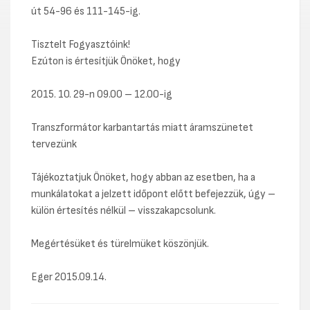
út 54-96 és 111-145-ig.
Tisztelt Fogyasztóink!
Ezúton is értesítjük Önöket, hogy
2015. 10. 29-n 09.00 – 12.00-ig
Transzformátor karbantartás miatt áramszünetet
tervezünk
Tájékoztatjuk Önöket, hogy abban az esetben, ha a
munkálatokat a jelzett időpont előtt befejezzük, úgy –
külön értesítés nélkül – visszakapcsolunk.
Megértésüket és türelmüket köszönjük.
Eger 2015.09.14.