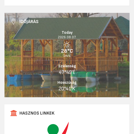
IDŐJÁRÁS
Today
2026.08.07.
28°C
1m/s
Szélesség
47°49'É
Hosszúság
20°41'K
HASZNOS LINKEK