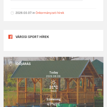
2026.05.07.
in
Önkormányzati hírek
VÁROSI SPORT HÍREK
IDŐJÁRÁS
Today
2026.08.09.
31°C
3m/s
Szélesség
47°49'É