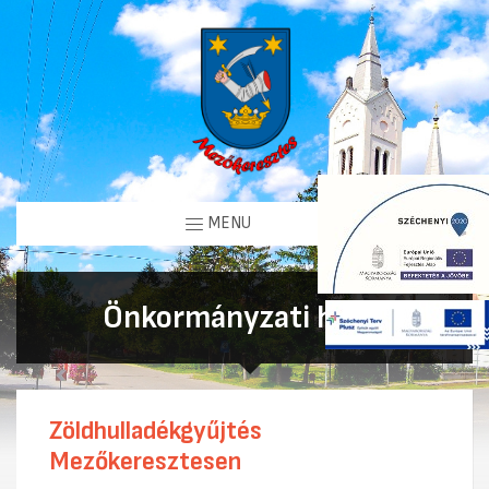
MENU
Önkormányzati hírek
Zöldhulladékgyűjtés
Mezőkeresztesen