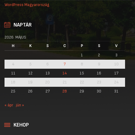
WordPress Magyarország
NAPTÁR
2026. MÁJUS
H
K
S
C
P
S
V
1
2
3
4
5
6
7
8
9
10
11
12
13
14
15
16
17
18
19
20
21
22
23
24
25
26
27
28
29
30
31
« ápr
jún »
KEHOP