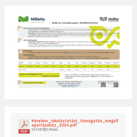
Kérelem_iskoláztatási_támogatás_megáll
apaításahoz_2024.pdf
155 KB
1 file(s)