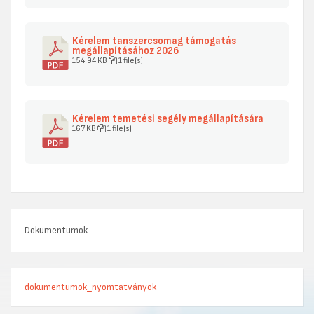
Kérelem tanszercsomag támogatás
megállapításához 2026
154.94 KB
1 file(s)
Kérelem temetési segély megállapítására
167 KB
1 file(s)
Dokumentumok
dokumentumok_nyomtatványok