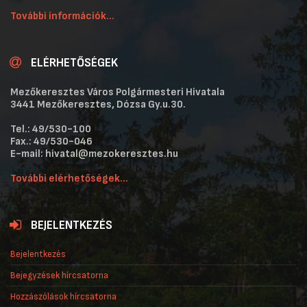
További információk...
ELÉRHETŐSÉGEK
Mezőkeresztes Város Polgármesteri Hivatala
3441 Mezőkeresztes, Dózsa Gy.u.30.
Tel.: 49/530-100
Fax.: 49/530-046
E-mail: hivatal@mezokeresztes.hu
További elérhetőségek...
BEJELENTKEZÉS
Bejelentkezés
Bejegyzések hírcsatorna
Hozzászólások hírcsatorna