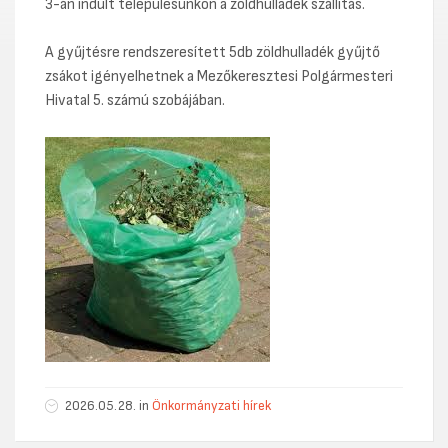
3-án indult településünkön a zöldhulladék szállítás.
A gyűjtésre rendszeresített 5db zöldhulladék gyűjtő
zsákot igényelhetnek a Mezőkeresztesi Polgármesteri
Hivatal 5. számú szobájában.
2026.05.28. in
Önkormányzati hírek