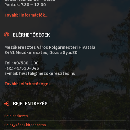
Péntek: 7.30 – 12.00
További információk...
ELÉRHETŐSÉGEK
Mezőkeresztes Város Polgármesteri Hivatala
3441 Mezőkeresztes, Dózsa Gy.u.30.
Tel.: 49/530-100
Fax.: 49/530-046
E-mail: hivatal@mezokeresztes.hu
További elérhetőségek...
BEJELENTKEZÉS
Bejelentkezés
Bejegyzések hírcsatorna