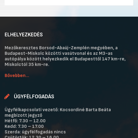
ELHELYEZKEDÉS
Mezőkeresztes Borsod-Abaúj-Zemplén megyében, a
Budapest-Miskolc közötti vasútvonal és az M3-as
autópálya között helyezkedik el Budapesttől 147 km-re,
Miskolctól 35 km-re.
Bővebben...
ÜGYFÉLFOGADÁS
Ügyfélkapcsolati vezető: Kocsordiné Barta Beáta
megbízott jegyző
Hétfő: 7.30 – 12.00
Kedd: 7.30 – 17.00
Szerda: ügyfélfogadás nincs
Csütörtök: 12.30 – 16.00