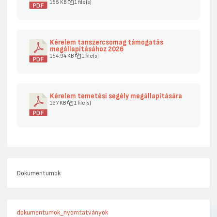
155 KB
1 file(s)
Kérelem tanszercsomag támogatás
megállapításához 2026
154.94 KB
1 file(s)
Kérelem temetési segély megállapítására
167 KB
1 file(s)
Dokumentumok
dokumentumok_nyomtatványok