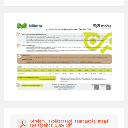
Kérelem_iskoláztatási_támogatás_megáll
apaításahoz_2024.pdf