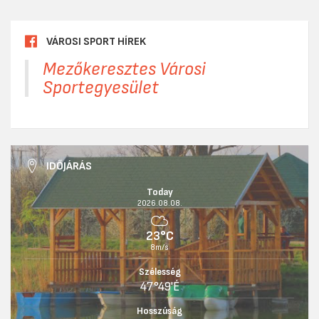
VÁROSI SPORT HÍREK
Mezőkeresztes Városi
Sportegyesület
IDŐJÁRÁS
Today
2026.08.08.
23°C
8m/s
Szélesség
47°49'É
Hosszúság