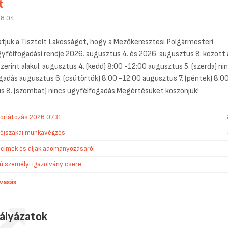
t
8.04.
atjuk a Tisztelt Lakosságot, hogy a Mezőkeresztesi Polgármesteri
yfélfogadási rendje 2026. augusztus 4. és 2026. augusztus 8. között 
szerint alakul: augusztus 4. (kedd) 8:00 -12:00 augusztus 5. (szerda) ni
gadás augusztus 6. (csütörtök) 8:00 -12:00 augusztus 7. (péntek) 8:0
s 8. (szombat) nincs ügyfélfogadás Megértésüket köszönjük!
zkorlátozás 2026.07.31
ó éjszakai munkavégzés
 címek és díjak adományozásáról
ú személyi igazolvány csere
vasás
ályázatok