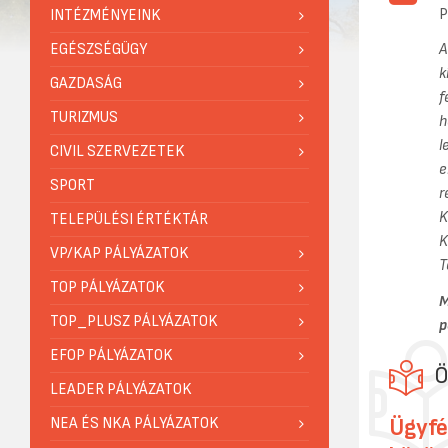
P
INTÉZMÉNYEINK
EGÉSZSÉGÜGY
A
k
GAZDASÁG
f
TURIZMUS
h
l
CIVIL SZERVEZETEK
e
SPORT
r
K
TELEPÜLÉSI ÉRTÉKTÁR
K
VP/KAP PÁLYÁZATOK
T
TOP PÁLYÁZATOK
M
TOP_PLUSZ PÁLYÁZATOK
p
EFOP PÁLYÁZATOK
Ö
LEADER PÁLYÁZATOK
Ügyfé
NEA ÉS NKA PÁLYÁZATOK