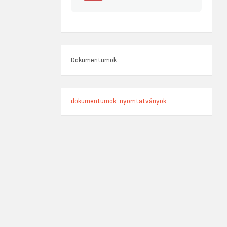
Dokumentumok
dokumentumok_nyomtatványok