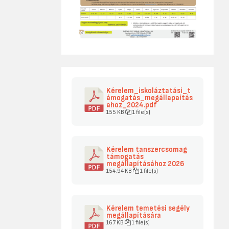
Kérelem_iskoláztatási_t
ámogatás_megállapaítás
ahoz_2024.pdf
155 KB
1 file(s)
Kérelem tanszercsomag
támogatás
megállapításához 2026
154.94 KB
1 file(s)
Kérelem temetési segély
megállapítására
167 KB
1 file(s)