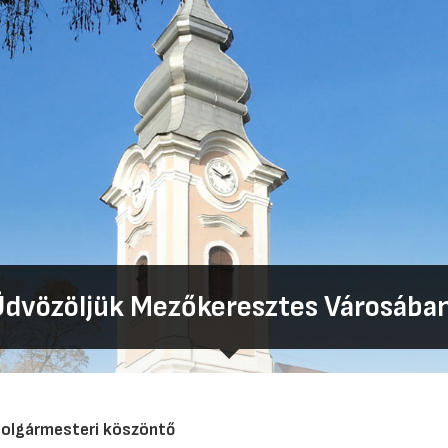
Üdvözöljük Mezőkeresztes Városában
olgármesteri köszöntő