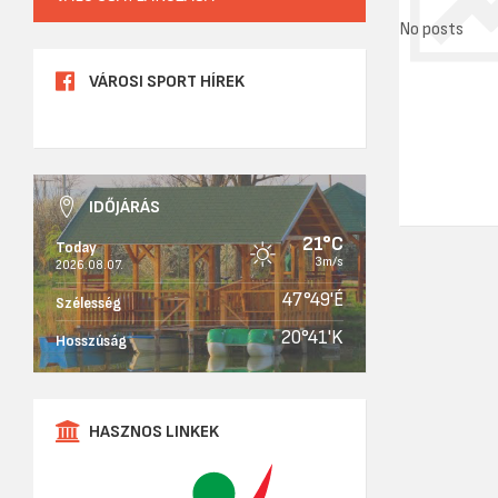
No posts
VÁROSI SPORT HÍREK
IDŐJÁRÁS
21°C
Today
3m/s
2026.08.07.
47°49'É
Szélesség
20°41'K
Hosszúság
HASZNOS LINKEK