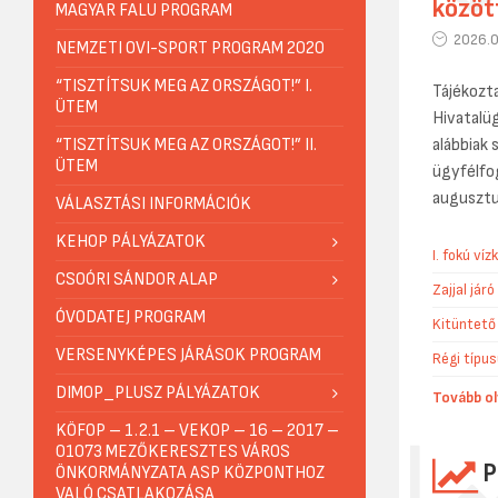
közöt
MAGYAR FALU PROGRAM
2026.0
NEMZETI OVI-SPORT PROGRAM 2020
“TISZTÍTSUK MEG AZ ORSZÁGOT!” I.
Tájékozt
ÜTEM
Hivatalüg
“TISZTÍTSUK MEG AZ ORSZÁGOT!” II.
alábbiak 
ÜTEM
ügyfélfo
augusztu
VÁLASZTÁSI INFORMÁCIÓK
KEHOP PÁLYÁZATOK
I. fokú ví
CSOÓRI SÁNDOR ALAP
Zajjal jár
ÓVODATEJ PROGRAM
Kitüntető
VERSENYKÉPES JÁRÁSOK PROGRAM
Régi típus
DIMOP_PLUSZ PÁLYÁZATOK
Tovább ol
KÖFOP – 1.2.1 – VEKOP – 16 – 2017 –
01073 MEZŐKERESZTES VÁROS
P
ÖNKORMÁNYZATA ASP KÖZPONTHOZ
VALÓ CSATLAKOZÁSA