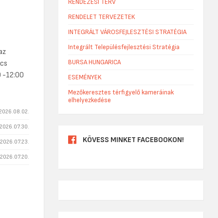
RENDEZÉSI TERV
RENDELET TERVEZETEK
INTEGRÁLT VÁROSFEJLESZTÉSI STRATÉGIA
Integrált Településfejlesztési Stratégia
az
BURSA HUNGARICA
ncs
0 -12:00
ESEMÉNYEK
Mezőkeresztes térfigyelő kameráinak
elhelyezkedése
2026.08.02.
2026.07.30.
KÖVESS MINKET FACEBOOKON!
2026.07.23.
2026.07.20.