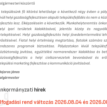
olgármesteri köszöntő
 településünk fő kitörési lehetősége a következő négy évben a pál
ívüli helyi gazdaságfejlesztésen alapuló településfejlődés és nem a kö
ejlesztés lesz. Elképzeléseim a következők. Munkahelyteremtés önko
elyi ipari területek kialakításával, jelentős közép és nagyváll
etelepítésével. Helyi gazdaságfejlesztés helyi jövedelemtermelési le
rősítésével. Fiatal helyi értelmiség megtartása, fiatalok számára sz
endszeres programok biztosítása. Pályázatokon kívüli településfe
özbiztonság javítása, együttélési normarendszer kialakítása és bet
özösségfejlesztés a helyi civilszervezetek bevonásával és erős
elepülési marketing fejlesztése a kommunikáció javításával.
ajoros János
olgármester
nkormányzati
hírek
lfogadási rend változás 2026.08.04 és 2026.0