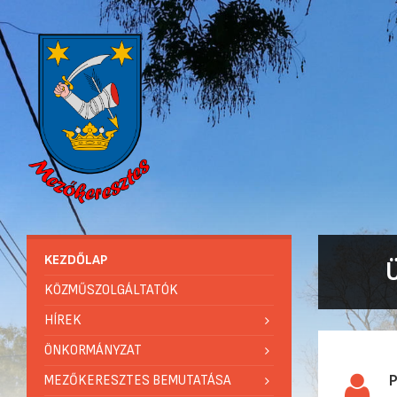
KEZDŐLAP
KÖZMŰSZOLGÁLTATÓK
HÍREK
ÖNKORMÁNYZAT
P
MEZŐKERESZTES BEMUTATÁSA