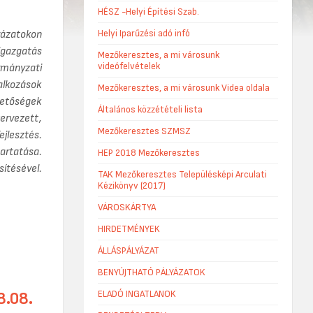
HÉSZ -Helyi Építési Szab.
Helyi Iparűzési adó infó
yázatokon
zigazgatás
Mezőkeresztes, a mi városunk
videófelvételek
rmányzati
alkozások
Mezőkeresztes, a mi városunk Videa oldala
hetőségek
Általános közzétételi lista
ervezett,
Mezőkeresztes SZMSZ
jlesztés.
artatása.
HEP 2018 Mezőkeresztes
ítésével.
TAK Mezőkeresztes Településképi Arculati
Kézikönyv (2017)
VÁROSKÁRTYA
HIRDETMÉNYEK
ÁLLÁSPÁLYÁZAT
BENYÚJTHATÓ PÁLYÁZATOK
ELADÓ INGATLANOK
8.08.