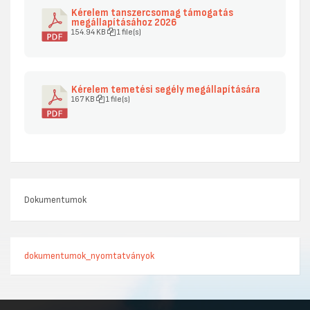
Kérelem tanszercsomag támogatás
megállapításához 2026
154.94 KB
1 file(s)
Kérelem temetési segély megállapítására
167 KB
1 file(s)
Dokumentumok
dokumentumok_nyomtatványok