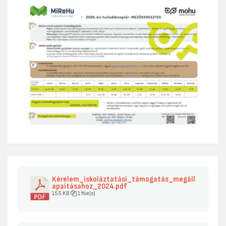
Kérelem_iskoláztatási_támogatás_megáll
apaításahoz_2024.pdf
155 KB
1 file(s)