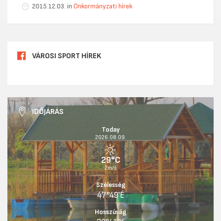
2015.12.03. in
Önkormányzati hírek
VÁROSI SPORT HÍREK
IDŐJÁRÁS
Today
2026.08.09.
29°C
2m/s
Szélesség
47°49'É
Hosszúság