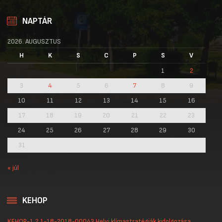
NAPTÁR
2026. AUGUSZTUS
H
K
S
C
P
S
V
1
2
3
4
5
6
7
8
9
10
11
12
13
14
15
16
17
18
19
20
21
22
23
24
25
26
27
28
29
30
31
« júl
KEHOP
KEHOP-1.2.1-18-2018-00043 Helyi klímastratégiák kidolgozása,