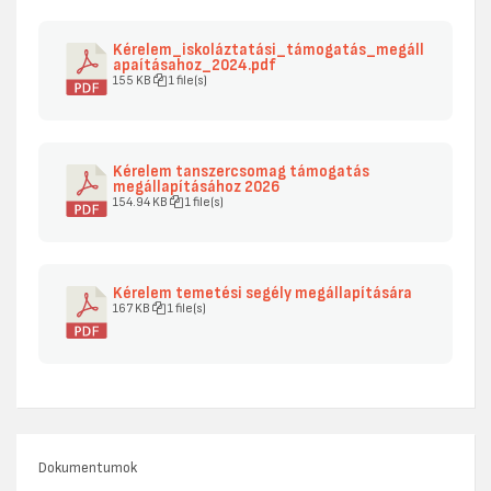
Kérelem_iskoláztatási_támogatás_megáll
apaításahoz_2024.pdf
155 KB
1 file(s)
Kérelem tanszercsomag támogatás
megállapításához 2026
154.94 KB
1 file(s)
Kérelem temetési segély megállapítására
167 KB
1 file(s)
Dokumentumok