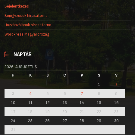
Bejelentkezés
Bejegyzések hírcsatorna
Hozzászólások hírcsatorna
WordPress Magyarország
NAPTÁR
2026. AUGUSZTUS
H
K
S
C
P
S
V
1
2
3
4
5
6
7
8
9
10
11
12
13
14
15
16
17
18
19
20
21
22
23
24
25
26
27
28
29
30
31