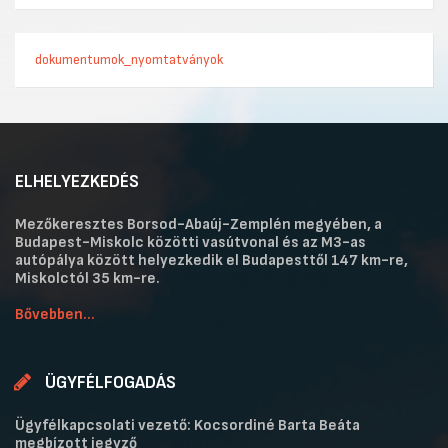
dokumentumok_nyomtatványok
ELHELYEZKEDÉS
Mezőkeresztes Borsod-Abaúj-Zemplén megyében, a
Budapest-Miskolc közötti vasútvonal és az M3-as
autópálya között helyezkedik el Budapesttől 147 km-re,
Miskolctól 35 km-re.
Bővebben...
ÜGYFÉLFOGADÁS
Ügyfélkapcsolati vezető: Kocsordiné Barta Beáta
megbízott jegyző