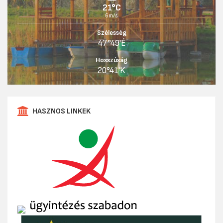
21°C
6m/s
Szélesség
47°49'É
Hosszúság
20°41'K
HASZNOS LINKEK