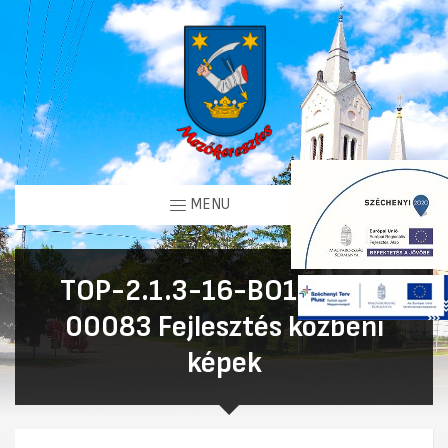
MENU
TOP-2.1.3-16-BO1-2021-
00083 Fejlesztés közbeni
képek