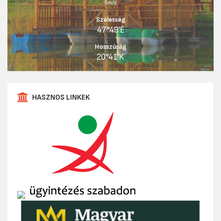
5m/s
Szélesség
47°49'É
Hosszúság
20°41'K
HASZNOS LINKEK