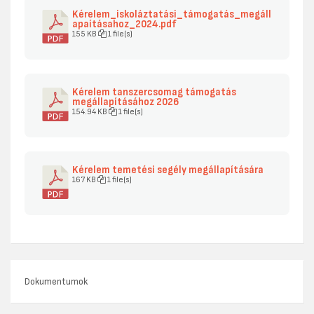
Kérelem_iskoláztatási_támogatás_megáll
apaításahoz_2024.pdf
155 KB
1 file(s)
Kérelem tanszercsomag támogatás
megállapításához 2026
154.94 KB
1 file(s)
Kérelem temetési segély megállapítására
167 KB
1 file(s)
Dokumentumok