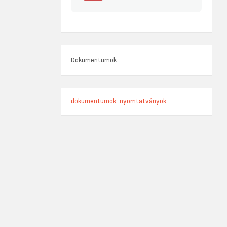
Dokumentumok
dokumentumok_nyomtatványok