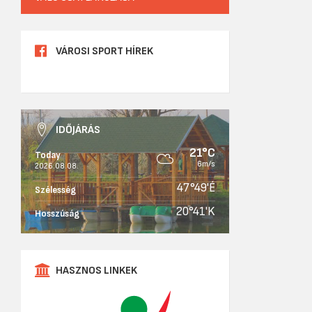
VÁROSI SPORT HÍREK
IDŐJÁRÁS
21°C
Today
6m/s
2026.08.08.
47°49'É
Szélesség
20°41'K
Hosszúság
HASZNOS LINKEK