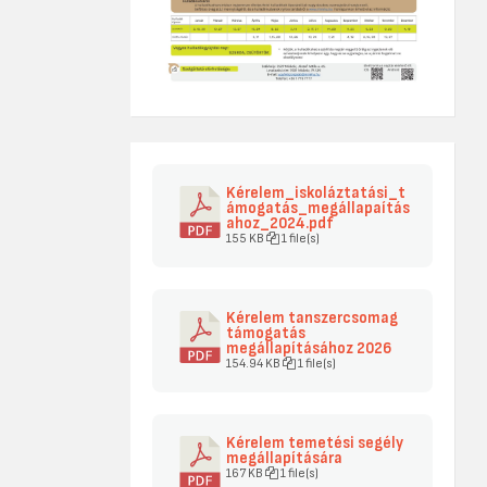
Kérelem_iskoláztatási_t
ámogatás_megállapaítás
ahoz_2024.pdf
155 KB
1 file(s)
Kérelem tanszercsomag
támogatás
megállapításához 2026
154.94 KB
1 file(s)
Kérelem temetési segély
megállapítására
167 KB
1 file(s)