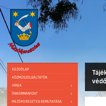
KEZDŐLAP
Tájé
KÖZMŰSZOLGÁLTATÓK
védő
HÍREK
ÖNKORMÁNYZAT
MEZŐKERESZTES BEMUTATÁSA