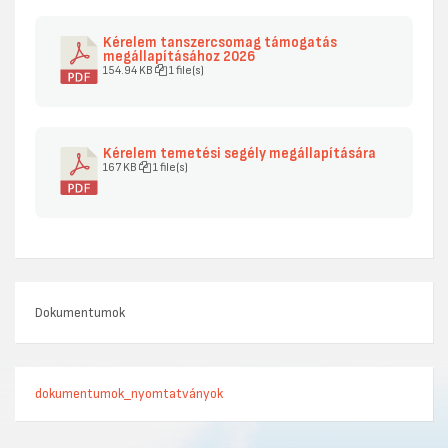
Kérelem tanszercsomag támogatás
megállapításához 2026
154.94 KB
1 file(s)
Kérelem temetési segély megállapítására
167 KB
1 file(s)
Dokumentumok
dokumentumok_nyomtatványok