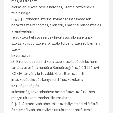
meghatározott
előírás érvényesítése a helyiség üzemeltetőjének a
felelőssége.
8. § (1) E rendelet szerinti korlátozó intézkedések
betartását a rendőrség ellenőrzi, a katonai rendészet és
a rendvédelmi
feladatokat ellátó szervek hivatásos állományának
szolgálati jogviszonyáról szóló törvény szerinti bármely
szerv
bevonásával.
(2) E rendelet szerinti korlátozó intézkedések be nem
tartása esetén a rendőr a Rendőrségről szóló 1994. évi
XXXIV. törvény (a továbbiakban: Rtv.) szerinti
intézkedéseket és kényszerítő eszközöket a
szükségesség és
arányosság követelménye betartásával az Rtv.-ben
meghatározott módon alkalmazhatja.
9. § (1) A szabálysértésekről, a szabálysértési eljárásról
és a szabálysértési nyilvántartási rendszerről szóló