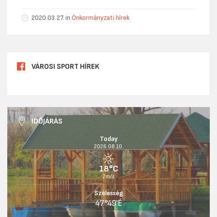
2020.03.27. in
Önkormányzati hírek
VÁROSI SPORT HÍREK
IDŐJÁRÁS
Today
2026.08.10.
18°C
2m/s
Szélesség
47°49'É