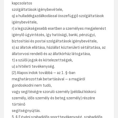
kapcsolatos
szolgáltatások igénybevétele,
q) a hulladékgazdálkodással összefüggő szolgáltatások
igénybevétele,
r) a legszükségesebb esetben a személyes megjelenést
igénylő ügyintézés, így hatósági, banki, pénzügyi,
biztosítási és postai szolgáltatások igénybevétele,
s) az állatok ellátása, háziállat közterületi sétáltatása, az
állatorvosi rendelő és az állatkórház látogatása,
t) a szülői jogok és kötelezettségek,
u) a hitéleti tevékenység.
(2) Alapos indok továbbá – az 1. §-ban
meghatározottak betartásával – a magáról
gondoskodni nem tudó,
vagy segítéségre szoruló személy (például kiskorú
személy, idős személy és beteg személy) részére
történő
segítségnyújtás.
5. § Egyéni szabadidős sporttevékenység, szabadidős