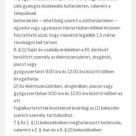
célú gyalogos közlekedés külterületen, valamint a
települések
belterületén – lehetőség szerint a zöldterületeken –
egyedül vagy ugyanazon háztartásban élőkkel közösen
folytatható azzal, hogy másoktól legalább 1,5 méter
távolságot kell tartani.
6. § (1) Saját és családja érdekében a 65. életévét
betöltött személy az élelmiszerüzletet, drogériát,
piacot vagy
gyógyszertárat 9.00 óra és 12.00 óra közötti időben
látogathatja.
(2) Az élelmiszerüzletben, drogériában, piacon vagy
gyógyszertárban 9.00 óra és 12.00 óra közötti időben az
ott
foglalkoztatottak kivételével kizárólag az (1) bekezdés
szerinti személy tartózkodhat.
7. § Az 1. § (1) bekezdésében meghatározott korlátozás,
valamint a 2. §-ban és a 6. § (2) bekezdésében