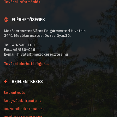
További információk...
ELÉRHETŐSÉGEK
Mezőkeresztes Város Polgármesteri Hivatala
3441 Mezőkeresztes, Dózsa Gy.u.30.
Tel.: 49/530-100
Fax.: 49/530-046
E-mail: hivatal@mezokeresztes.hu
További elérhetőségek...
BEJELENTKEZÉS
Bejelentkezés
Bejegyzések hírcsatorna
Hozzászólások hírcsatorna
WordPress Magyarország