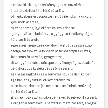
a műszaki cikket, az építőanyagot és eszközöket
árusító üzletben) történő vásárlás,
b) napközbeni kiscsoportos felügyelet okán a kiskorú
gyermek kísérése,
c) az egészségügyi ellátás és szolgáltatás
igénybevétele, beleértve a gyógyító tevékenységen
túl a testi és a lelki
egészség megőrzése céljából nyújtott egészségügyi
szolgáltatásokat (különösen pszichoterápiás ellátás,
fizioterápiás kezelés, gyógytorna),
d) az egyéni szabadidős sporttevékenység, szabadidős
célú gyalogos közlekedés az 5. § szerint,
e) a házasságkötés és a temetés szűk családi körben,
f ) a napi fogyasztási cikket értékesítő
élelmiszerüzletben (a továbbiakban: élelmiszerüzlet)
történő vásárlás,
g) a napi fogyasztási cikket értékesítő egyéb (illatszert,
a drogériai terméket, a háztartási tisztítószert, a vegyi