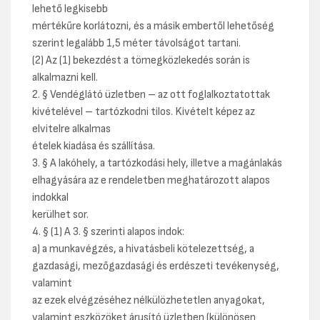
lehető legkisebb
mértékűre korlátozni, és a másik embertől lehetőség
szerint legalább 1,5 méter távolságot tartani.
(2) Az (1) bekezdést a tömegközlekedés során is
alkalmazni kell.
2. § Vendéglátó üzletben – az ott foglalkoztatottak
kivételével – tartózkodni tilos. Kivételt képez az
elvitelre alkalmas
ételek kiadása és szállítása.
3. § A lakóhely, a tartózkodási hely, illetve a magánlakás
elhagyására az e rendeletben meghatározott alapos
indokkal
kerülhet sor.
4. § (1) A 3. § szerinti alapos indok:
a) a munkavégzés, a hivatásbeli kötelezettség, a
gazdasági, mezőgazdasági és erdészeti tevékenység,
valamint
az ezek elvégzéséhez nélkülözhetetlen anyagokat,
valamint eszközöket árusító üzletben (különösen