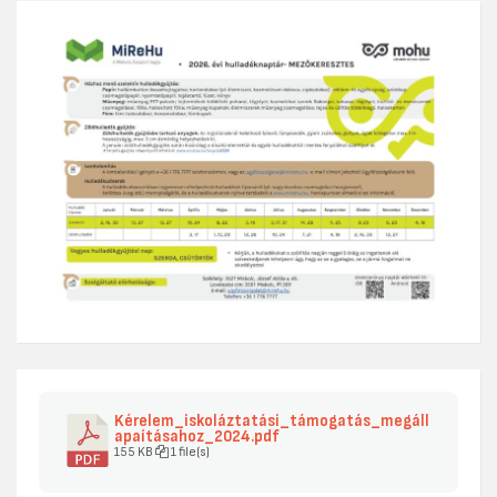
Kérelem_iskoláztatási_támogatás_megáll
apaításahoz_2024.pdf
155 KB
1 file(s)