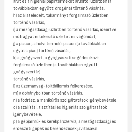
árut és a higiéniai papírterméket árusító) üzletben (a
továbbiakban együtt: drogéria) történő vásárlás,
h) az állateledelt, takarmányt forgalmazó üzletben
történő vásárlás,
i) a mezőgazdasági üzletben történő vásárlás, ideértve
műtrágyát értékesítő üzletet és vágóhidat,
j) a piacon, a helyi termelői piacon (a továbbiakban
együtt: piac) történő vásárlás,
k) a gyógyszert, a gyógyászati segédeszközt
forgalmazó üzletben (a továbbiakban együtt:
gyógyszertár)
történő vásárlás,
l) az üzemanyag-töltőállomás felkeresése,
m) a dohányboltban történő vásárlás,
n) a fodrász, a manikűrös szolgáltatások igénybevétele,
o) a szállítási, tisztítási és higiéniás szolgáltatások
igénybevétele,
p) a gépjármű- és kerékpárszerviz, a mezőgazdasági és
erdészeti gépek és berendezések javításával