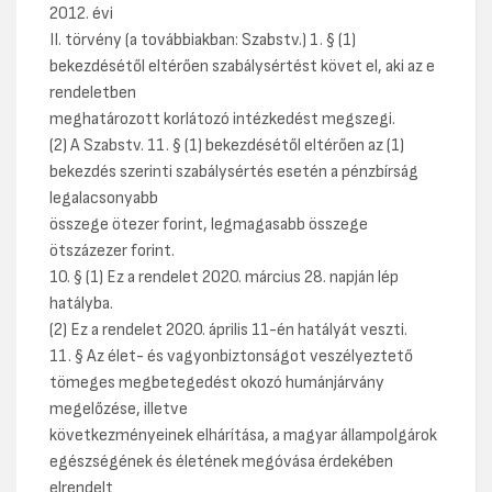
2012. évi
II. törvény (a továbbiakban: Szabstv.) 1. § (1)
bekezdésétől eltérően szabálysértést követ el, aki az e
rendeletben
meghatározott korlátozó intézkedést megszegi.
(2) A Szabstv. 11. § (1) bekezdésétől eltérően az (1)
bekezdés szerinti szabálysértés esetén a pénzbírság
legalacsonyabb
összege ötezer forint, legmagasabb összege
ötszázezer forint.
10. § (1) Ez a rendelet 2020. március 28. napján lép
hatályba.
(2) Ez a rendelet 2020. április 11-én hatályát veszti.
11. § Az élet- és vagyonbiztonságot veszélyeztető
tömeges megbetegedést okozó humánjárvány
megelőzése, illetve
következményeinek elhárítása, a magyar állampolgárok
egészségének és életének megóvása érdekében
elrendelt