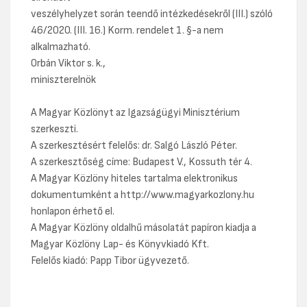
veszélyhelyzet során teendő intézkedésekről (III.) szóló
46/2020. (III. 16.) Korm. rendelet 1. §-a nem
alkalmazható.
Orbán Viktor s. k.,
miniszterelnök
A Magyar Közlönyt az Igazságügyi Minisztérium
szerkeszti.
A szerkesztésért felelős: dr. Salgó László Péter.
A szerkesztőség címe: Budapest V., Kossuth tér 4.
A Magyar Közlöny hiteles tartalma elektronikus
dokumentumként a http://www.magyarkozlony.hu
honlapon érhető el.
A Magyar Közlöny oldalhű másolatát papíron kiadja a
Magyar Közlöny Lap- és Könyvkiadó Kft.
Felelős kiadó: Papp Tibor ügyvezető.