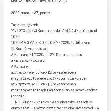
MAGYARORSZÁG HIVATALOS LAPJA
2020. március 27., péntek
Tartalomjegyzék
71/2020. (III. 27.) Korm. rendelet A kijárási korlátozásról
1626
1626 M A G Y A R K Ö Z L Ö N Y • 2020. évi 56. szám
III. Kormányrendeletek
A Kormány 71/2020. (III. 27.) Korm. rendelete
a kijárási korlátozásról
A Kormány
az Alaptörvény 53. cikk (2) bekezdésében
meghatározott eredeti jogalkotói hatáskörében,
az Alaptörvény 15. cikk (1) bekezdésében
meghatározott feladatkörében eljárva a következőket
rendeli el:
1. § (1) Mindenki köteles más emberekkel a szociális
érintkezést – a közös háztartásban élők kivételével – a