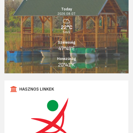
Today
2026.08.07.
22°C
5m/s
Szélesség
47°49'É
Hosszúság
20°41'K
HASZNOS LINKEK