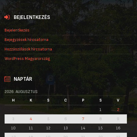
BEJELENTKEZÉS
Bejelentkezés
Bejegyzések hírcsatorna
Hozzászólások hírcsatorna
WordPress Magyarország
NAPTÁR
2026. AUGUSZTUS
H
K
S
C
P
S
V
1
2
3
4
5
6
7
8
9
10
11
12
13
14
15
16