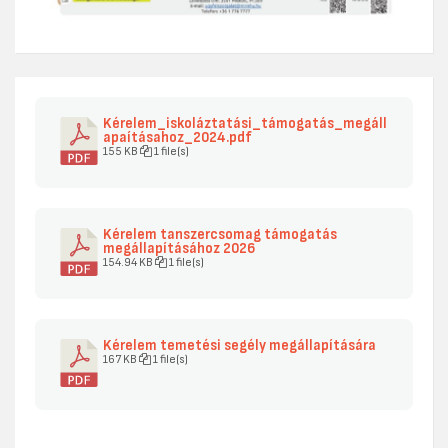
Kérelem_iskoláztatási_támogatás_megáll
apaításahoz_2024.pdf
155 KB
1 file(s)
Kérelem tanszercsomag támogatás
megállapításához 2026
154.94 KB
1 file(s)
Kérelem temetési segély megállapítására
167 KB
1 file(s)