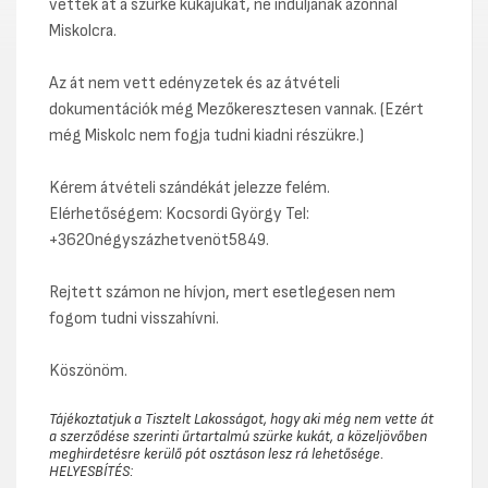
vették át a szürke kukájukat, ne induljanak azonnal
Miskolcra.
Az át nem vett edényzetek és az átvételi
dokumentációk még Mezőkeresztesen vannak. (Ezért
még Miskolc nem fogja tudni kiadni részükre.)
Kérem átvételi szándékát jelezze felém.
Elérhetőségem: Kocsordi György Tel:
+3620négyszázhetvenöt5849.
Rejtett számon ne hívjon, mert esetlegesen nem
fogom tudni visszahívni.
Köszönöm.
Tájékoztatjuk a Tisztelt Lakosságot, hogy aki még nem vette át
a szerződése szerinti űrtartalmú szürke kukát, a közeljövőben
meghirdetésre kerülő pót osztáson lesz rá lehetősége.
HELYESBÍTÉS: