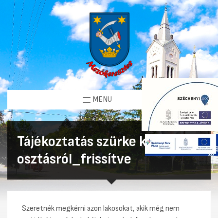
MENU
Tájékoztatás szürke kuka pót
osztásról_frissítve
Szeretnék megkérni azon lakosokat, akik még nem