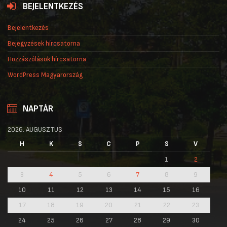
BEJELENTKEZÉS
Bejelentkezés
Bejegyzések hírcsatorna
Hozzászólások hírcsatorna
WordPress Magyarország
NAPTÁR
2026. AUGUSZTUS
H
K
S
C
P
S
V
1
2
3
4
5
6
7
8
9
10
11
12
13
14
15
16
17
18
19
20
21
22
23
24
25
26
27
28
29
30