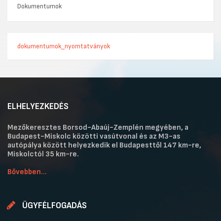
Dokumentumok
dokumentumok_nyomtatványok
ELHELYEZKEDÉS
Mezőkeresztes Borsod-Abaúj-Zemplén megyében, a
Budapest-Miskolc közötti vasútvonal és az M3-as
autópálya között helyezkedik el Budapesttől 147 km-re,
Miskolctól 35 km-re.
Bővebben...
ÜGYFÉLFOGADÁS