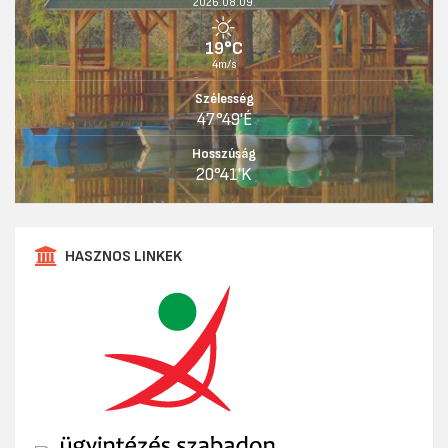
2026.08.09.
19°C
4m/s
Szélesség
47°49'É
Hosszúság
20°41'K
HASZNOS LINKEK