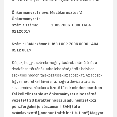
Az önkormányzat részére megnyitott számla adatai:
Önkormányzat neve: Mezőkeresztes V.
Önkormányzata
Számla száma: 10027006-00001404-
02120017
Számla IBAN száma: HU63 1002 7006 0000 1404
0212 0017
Kérjük, hogy a számla megnyitásáról, számáról és a
devizában történő utalás lehetőségéről a helyben
szokásos módon tájékoztassák az adózókat. Az adózók
figyelmét fel kell hívni arra, hogy a deviza átutalás
kezdeményezésekor a fizető félnek
minden esetben
fel kell tüntetnie az önkormányzat Kincstárnál
vezetett 28 karakter hosszúságú nemzetközi
pénzforgalmi jelzőszámán (IBAN) túl a
számlavezető („account with institution”) Magyar