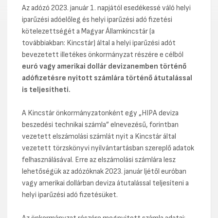
Az adózó 2023. január 1. napjától esedékessé váló helyi
iparűzési adóelőleg és helyi iparűzési adó fizetési
kötelezettségét a Magyar Államkincstár (a
továbbiakban: Kincstár) által a helyi iparűzési adót
bevezetett illetékes önkormányzat részére e célból
euró vagy amerikai dollár devizanemben történő
adófizetésre nyitott számlára történő átutalással
is teljesítheti.
A Kincstár önkormányzatonként egy „HIPA deviza
beszedési technikai számla” elnevezésű, forintban
vezetett elszámolási számlát nyit a Kincstár által
vezetett törzskönyvi nyilvántartásban szereplő adatok
felhasználásával. Erre az elszámolási számlára lesz
lehetőségük az adózóknak 2023. január ljétől euróban
vagy amerikai dollárban deviza átutalással teljesíteni a
helyi iparűzési adó fizetésüket.