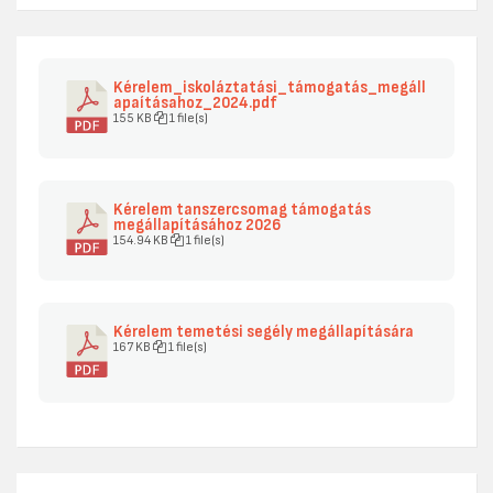
Kérelem_iskoláztatási_támogatás_megáll
apaításahoz_2024.pdf
155 KB
1 file(s)
Kérelem tanszercsomag támogatás
megállapításához 2026
154.94 KB
1 file(s)
Kérelem temetési segély megállapítására
167 KB
1 file(s)