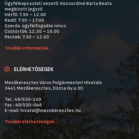
Ügyfélkapcsolati vezető: Kocsordiné Barta Beáta
megbízott jegyző
Hétfő: 7.30 – 12.00
Kedd: 7.30 – 17.00
Szerda: ügyfélfogadás nincs
Csütörtök: 12.30 – 16.00
Péntek: 7.30 – 12.00
További információk...
ELÉRHETŐSÉGEK
Mezőkeresztes Város Polgármesteri Hivatala
3441 Mezőkeresztes, Dózsa Gy.u.30.
Tel.: 49/530-100
Fax.: 49/530-046
E-mail: hivatal@mezokeresztes.hu
További elérhetőségek...