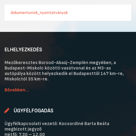
dokumentumok_nyomtatványok
ELHELYEZKEDÉS
Mezőkeresztes Borsod-Abaúj-Zemplén megyében, a
Budapest-Miskolc közötti vasútvonal és az M3-as
autópálya között helyezkedik el Budapesttől 147 km-re,
Miskolctól 35 km-re.
Bővebben...
ÜGYFÉLFOGADÁS
Ügyfélkapcsolati vezető: Kocsordiné Barta Beáta
megbízott jegyző
Hétfő: 7.30 – 12.00