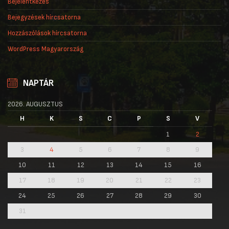
Bejelentkezés
Bejegyzések hírcsatorna
Hozzászólások hírcsatorna
WordPress Magyarország
NAPTÁR
2026. AUGUSZTUS
H
K
S
C
P
S
V
1
2
3
4
5
6
7
8
9
10
11
12
13
14
15
16
17
18
19
20
21
22
23
24
25
26
27
28
29
30
31