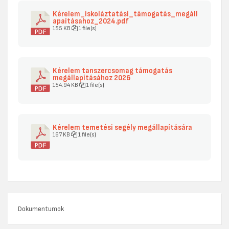
Kérelem_iskoláztatási_támogatás_megáll
apaításahoz_2024.pdf
155 KB
1 file(s)
Kérelem tanszercsomag támogatás
megállapításához 2026
154.94 KB
1 file(s)
Kérelem temetési segély megállapítására
167 KB
1 file(s)
Dokumentumok