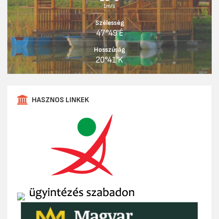
1m/s
Szélesség
47°49'É
Hosszúság
20°41'K
HASZNOS LINKEK