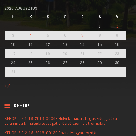
2026. AUGUSZTUS
H
K
S
C
P
S
V
1
2
3
4
5
6
7
8
9
10
11
12
13
14
15
16
17
18
19
20
21
22
23
24
25
26
27
28
29
30
31
« júl
KEHOP
KEHOP-1.2.1-18-2018-00043 Helyi klímastratégiák kidolgozása,
valamint a klímatudatosságot erősítő szemléletformálás
KEHOP-2.2.2-15-2016-00120 Észak-Magyarországi