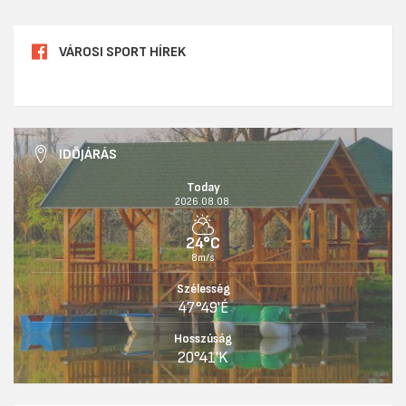
VÁROSI SPORT HÍREK
IDŐJÁRÁS
Today
2026.08.08.
24°C
8m/s
Szélesség
47°49'É
Hosszúság
20°41'K