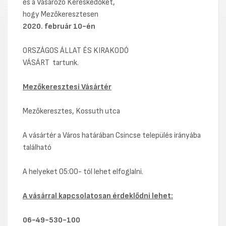
és a Vásározó Kereskedőket,
hogy Mezőkeresztesen
2020. február 10-én
ORSZÁGOS ÁLLAT ÉS KIRAKODÓ
VÁSÁRT tartunk.
Mezőkeresztesi Vásártér
Mezőkeresztes, Kossuth utca
A vásártér a Város határában Csincse település irányába
található
A helyeket 05:00- tól lehet elfoglalni.
A vásárral kapcsolatosan érdeklődni lehet:
06-49-530-100