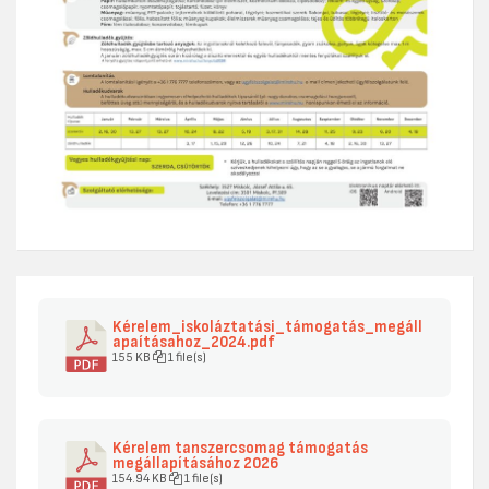
Kérelem_iskoláztatási_támogatás_megáll
apaításahoz_2024.pdf
155 KB
1 file(s)
Kérelem tanszercsomag támogatás
megállapításához 2026
154.94 KB
1 file(s)