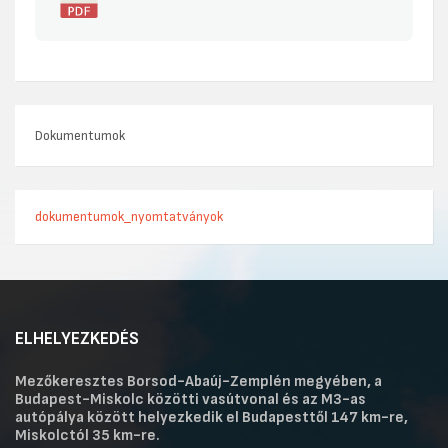
Dokumentumok
dokumentumok_nyomtatványok
ELHELYEZKEDÉS
Mezőkeresztes Borsod-Abaúj-Zemplén megyében, a
Budapest-Miskolc közötti vasútvonal és az M3-as
autópálya között helyezkedik el Budapesttől 147 km-re,
Miskolctól 35 km-re.