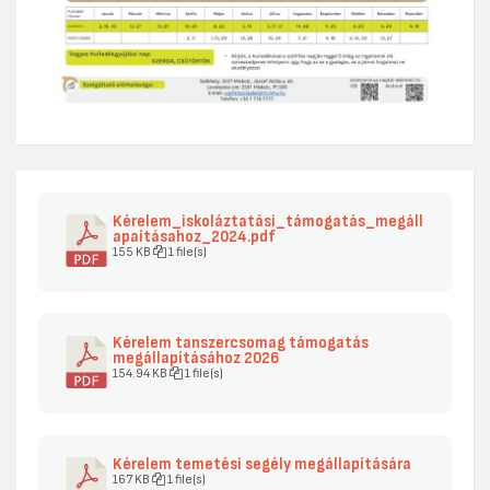
Kérelem_iskoláztatási_támogatás_megáll
apaításahoz_2024.pdf
155 KB
1 file(s)
Kérelem tanszercsomag támogatás
megállapításához 2026
154.94 KB
1 file(s)
Kérelem temetési segély megállapítására
167 KB
1 file(s)