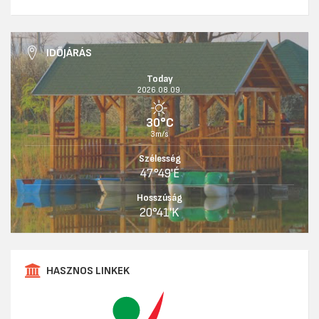
IDŐJÁRÁS
Today
2026.08.09.
30°C
3m/s
Szélesség
47°49'É
Hosszúság
20°41'K
HASZNOS LINKEK