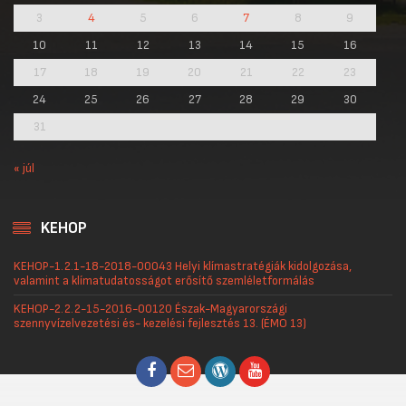
3
4
5
6
7
8
9
10
11
12
13
14
15
16
17
18
19
20
21
22
23
24
25
26
27
28
29
30
31
« júl
KEHOP
KEHOP-1.2.1-18-2018-00043 Helyi klímastratégiák kidolgozása,
valamint a klímatudatosságot erősítő szemléletformálás
KEHOP-2.2.2-15-2016-00120 Észak-Magyarországi
szennyvízelvezetési és- kezelési fejlesztés 13. (ÉMO 13)