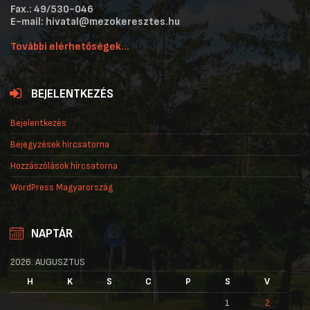
Fax.: 49/530-046
E-mail: hivatal@mezokeresztes.hu
További elérhetőségek...
BEJELENTKEZÉS
Bejelentkezés
Bejegyzések hírcsatorna
Hozzászólások hírcsatorna
WordPress Magyarország
NAPTÁR
2026. AUGUSZTUS
H
K
S
C
P
S
V
1
2