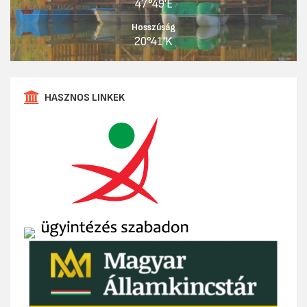
47°49'É
Hosszúság
20°41'K
HASZNOS LINKEK