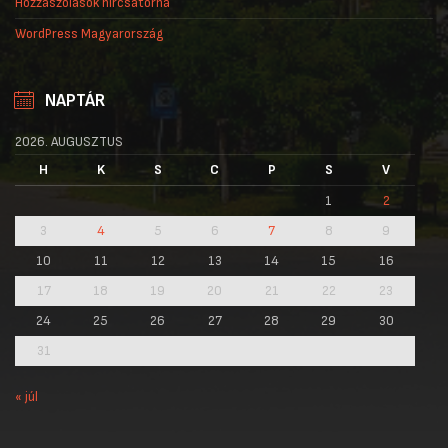
Hozzászólások hírcsatorna
WordPress Magyarország
NAPTÁR
2026. AUGUSZTUS
H
K
S
C
P
S
V
1
2
3
4
5
6
7
8
9
10
11
12
13
14
15
16
17
18
19
20
21
22
23
24
25
26
27
28
29
30
31
« júl