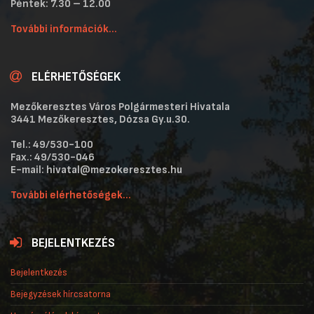
Péntek: 7.30 – 12.00
További információk...
ELÉRHETŐSÉGEK
Mezőkeresztes Város Polgármesteri Hivatala
3441 Mezőkeresztes, Dózsa Gy.u.30.
Tel.: 49/530-100
Fax.: 49/530-046
E-mail: hivatal@mezokeresztes.hu
További elérhetőségek...
BEJELENTKEZÉS
Bejelentkezés
Bejegyzések hírcsatorna