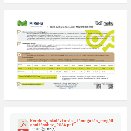
Kérelem_iskoláztatási_támogatás_megáll
apaításahoz_2024.pdf
155 KB
1 file(s)