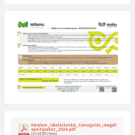
Kérelem_iskoláztatási_támogatás_megáll
apaításahoz_2024.pdf
155 KB
1 file(s)