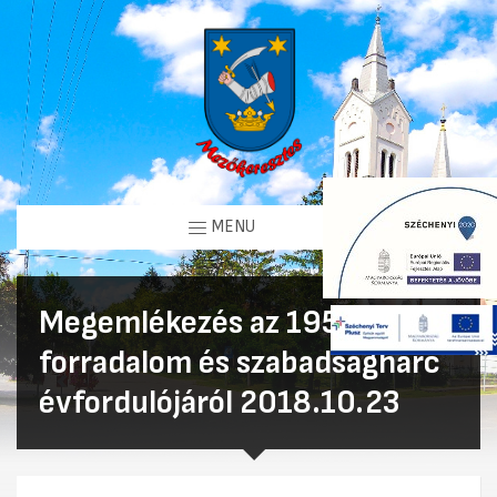
MENU
Megemlékezés az 1956-os
forradalom és szabadságharc
évfordulójáról 2018.10.23