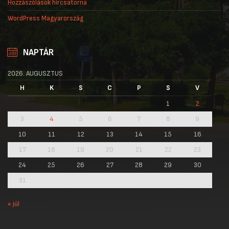
Hozzászólások hírcsatorna
WordPress Magyarország
NAPTÁR
2026. AUGUSZTUS
H
K
S
C
P
S
V
1
2
3
4
5
6
7
8
9
10
11
12
13
14
15
16
17
18
19
20
21
22
23
24
25
26
27
28
29
30
31
« júl