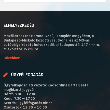
ELHELYEZKEDÉS
Mezőkeresztes Borsod-Abaúj-Zemplén megyében, a
Budapest-Miskolc közötti vasútvonal és az M3-as
autópálya között helyezkedik el Budapesttől 147 km-re,
Miskolctól 35 km-re.
Bővebben...
ÜGYFÉLFOGADÁS
Ügyfélkapcsolati vezető: Kocsordiné Barta Beáta
megbízott jegyző
Hétfő: 7.30 – 12.00
Kedd: 7.30 – 17.00
Szerda: ügyfélfogadás nincs
Csütörtök: 12.30 – 16.00