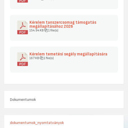
Kérelem tanszercsomag támogatás
megállapításához 2026
154.94 KB
1 file(s)
Kérelem temetési segély megállapítására
167 KB
1 file(s)
Dokumentumok
dokumentumok_nyomtatványok