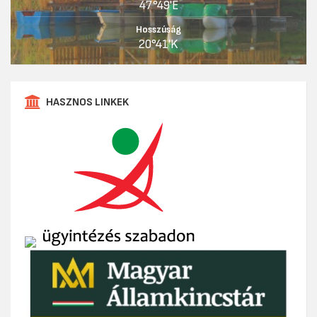
47°49'É
Hosszúság
20°41'K
HASZNOS LINKEK