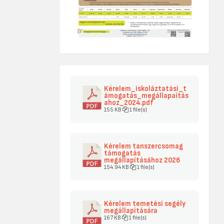
Kérelem_iskoláztatási_t
ámogatás_megállapaítás
ahoz_2024.pdf
155 KB
1 file(s)
Kérelem tanszercsomag
támogatás
megállapításához 2026
154.94 KB
1 file(s)
Kérelem temetési segély
megállapítására
167 KB
1 file(s)