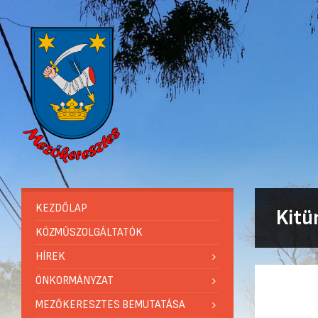
KEZDŐLAP
Kitü
KÖZMŰSZOLGÁLTATÓK
HÍREK
ÖNKORMÁNYZAT
MEZŐKERESZTES BEMUTATÁSA