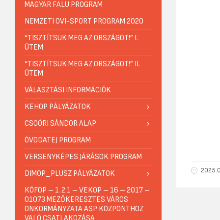
MAGYAR FALU PROGRAM
NEMZETI OVI-SPORT PROGRAM 2020
“TISZTÍTSUK MEG AZ ORSZÁGOT!” I.
ÜTEM
“TISZTÍTSUK MEG AZ ORSZÁGOT!” II.
ÜTEM
VÁLASZTÁSI INFORMÁCIÓK
KEHOP PÁLYÁZATOK
CSOÓRI SÁNDOR ALAP
ÓVODATEJ PROGRAM
VERSENYKÉPES JÁRÁSOK PROGRAM
2025.0
DIMOP_PLUSZ PÁLYÁZATOK
KÖFOP – 1.2.1 – VEKOP – 16 – 2017 –
01073 MEZŐKERESZTES VÁROS
ÖNKORMÁNYZATA ASP KÖZPONTHOZ
VALÓ CSATLAKOZÁSA