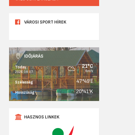
VÁROSI SPORT HÍREK
IDŐJÁRÁS
21°C
Today
6m/s
2026.08.07.
47°49'É
Szélesség
20°41'K
Hosszúság
HASZNOS LINKEK