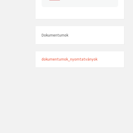
Dokumentumok
dokumentumok_nyomtatványok