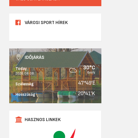
VÁROSI SPORT HÍREK
IDŐJÁRÁS
30°C
Today
6m/s
2026.08.08.
47°49'É
Szélesség
20°41'K
Hosszúság
HASZNOS LINKEK