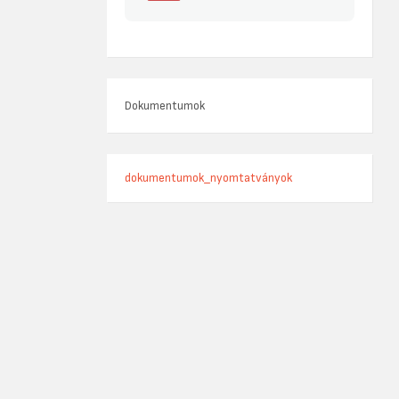
Dokumentumok
dokumentumok_nyomtatványok