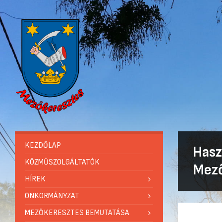
KEZDŐLAP
Hasz
KÖZMŰSZOLGÁLTATÓK
Mező
HÍREK
ÖNKORMÁNYZAT
MEZŐKERESZTES BEMUTATÁSA