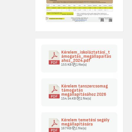
Kérelem_iskoláztatási_t
ámogatás_megállapaítás
ahoz_2024.pdf
155 KB
1 file(s)
Kérelem tanszercsomag
támogatás
megállapításához 2026
154.94 KB
1 file(s)
Kérelem temetési segély
megállapítására
167 KB
1 file(s)