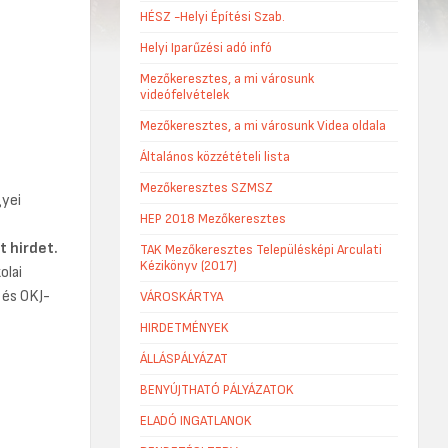
HÉSZ -Helyi Építési Szab.
Helyi Iparűzési adó infó
Mezőkeresztes, a mi városunk
videófelvételek
Mezőkeresztes, a mi városunk Videa oldala
Általános közzétételi lista
Mezőkeresztes SZMSZ
yei
HEP 2018 Mezőkeresztes
 hirdet.
TAK Mezőkeresztes Településképi Arculati
Kézikönyv (2017)
olai
 és OKJ-
VÁROSKÁRTYA
HIRDETMÉNYEK
ÁLLÁSPÁLYÁZAT
BENYÚJTHATÓ PÁLYÁZATOK
ELADÓ INGATLANOK