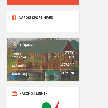
VÁROSI SPORT HÍREK
IDŐJÁRÁS
27°C
Today
4m/s
2026.08.09.
47°49'É
Szélesség
20°41'K
Hosszúság
HASZNOS LINKEK