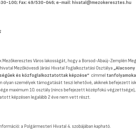
/530-100; Fax: 49/530-046; e-mail: hivatal@mezokeresztes.hu
S
ük Mezőkeresztes Város lakosságát, hogy a Borsod-Abaúj-Zemplén Meg
vatal Mezőkövesdi Járási Hivatal Foglalkoztatási Osztálya
„Alacsony
ségűek és közfoglalkoztatottak képzése”
címmel
tanfolyamokat
m olyan személyek támogatását teszi lehetővé, akiknek befejezett isk
ége maximum 10. osztály (nincs befejezett középfokú végzettsége),
atott képzésen legalább 2 éve nem vett részt.
nformáció: a Polgármesteri Hivatal 4. szobájában kapható.