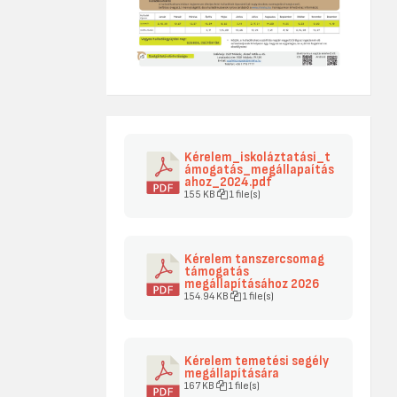
Kérelem_iskoláztatási_t
ámogatás_megállapaítás
ahoz_2024.pdf
155 KB
1 file(s)
Kérelem tanszercsomag
támogatás
megállapításához 2026
154.94 KB
1 file(s)
Kérelem temetési segély
megállapítására
167 KB
1 file(s)