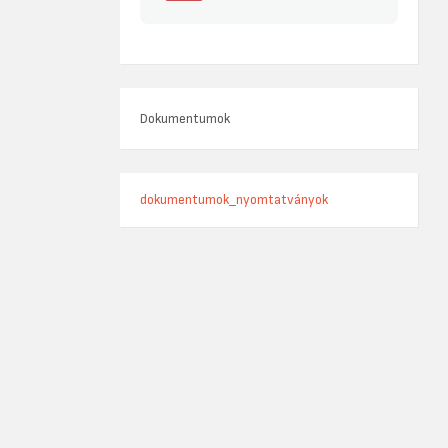
Dokumentumok
dokumentumok_nyomtatványok