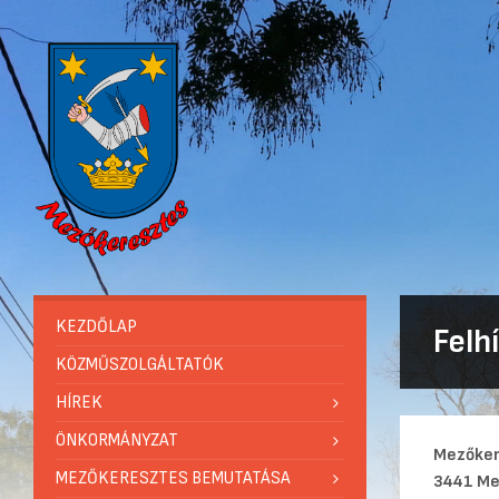
KEZDŐLAP
Felh
KÖZMŰSZOLGÁLTATÓK
HÍREK
ÖNKORMÁNYZAT
Mezőker
MEZŐKERESZTES BEMUTATÁSA
3441 Me