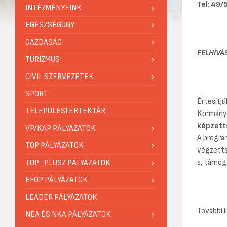
Tel: 49
INTÉZMÉNYEINK
EGÉSZSÉGÜGY
GAZDASÁG
FELHÍVÁ
TURIZMUS
CIVIL SZERVEZETEK
SPORT
Értesítj
TELEPÜLÉSI ÉRTÉKTÁR
Kormányhi
képzett
VP/KAP PÁLYÁZATOK
A progra
TOP PÁLYÁZATOK
végzetts
s, támog
TOP_PLUSZ PÁLYÁZATOK
EFOP PÁLYÁZATOK
LEADER PÁLYÁZATOK
További i
NEA ÉS NKA PÁLYÁZATOK