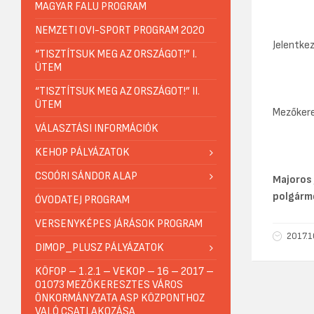
MAGYAR FALU PROGRAM
NEMZETI OVI-SPORT PROGRAM 2020
Jelentkez
“TISZTÍTSUK MEG AZ ORSZÁGOT!” I.
ÜTEM
“TISZTÍTSUK MEG AZ ORSZÁGOT!” II.
ÜTEM
Mezőkere
VÁLASZTÁSI INFORMÁCIÓK
KEHOP PÁLYÁZATOK
CSOÓRI SÁNDOR ALAP
Majoros
polgárm
ÓVODATEJ PROGRAM
VERSENYKÉPES JÁRÁSOK PROGRAM
2017.1
DIMOP_PLUSZ PÁLYÁZATOK
KÖFOP – 1.2.1 – VEKOP – 16 – 2017 –
01073 MEZŐKERESZTES VÁROS
ÖNKORMÁNYZATA ASP KÖZPONTHOZ
VALÓ CSATLAKOZÁSA