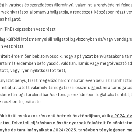
g hivatásos és szerződéses állományú, valamint a rendvédelmi felad
ervek hivatásos állományú hallgatója, a rendészeti képzésben részt ve
as hallgató;
ri (PhD) képzésben vesz részt;
ólag külföldi intézménnyel áll hallgatói jogviszonyban és/vagy vendégha
n vesz részt;
l hitelt érdemlően bebizonyosodik, hogy a pályázat benyújtásakor a tá
artalmát érdemben befolyásoló, valótlan, hamis vagy megtévesztő a
tott, vagy ilyen nyilatkozatot tett;
 pályázat benyújtását megelőző három naptári éven belül az államházta
ereiből juttatott valamely támogatással összefüggésben a támogatás
sben/támogatói okiratban/ösztöndíjszerződésben foglaltakat önhibáj
 részben teljesítette.
ók közül csak azok részesülhetnek ösztöndíjban, akik
a 2024. év
atási felvételi eljárásban először nyernek felvételt
felsőoktatá
nybe és tanulmányaikat a 2024/2025. tanévben ténylegesen m