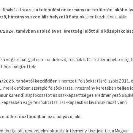
ndíjpályázatra azok
a települési önkormányzat területén lakóhelly
ző, hátrányos szociális helyzetű fiatalok
jelentkezhetnek, akik:
3/2024. tanévben utolsó éves, érettségi előtt álló középiskolás
fokú végzettséggel nem rendelkező, felsőoktatási intézménybe még f
t érettségizettek;
/2025. tanévtől kezdődően
a nemzeti felsőoktatásról szóló 2011. é
1. mellékletében szereplő felsőoktatási intézmény keretében
teljes i
i munkarend
) alapfokozatot és szakképzettséget eredményező alapk
n képzésben vagy felsőoktatási szakképzésben kívánnak részt venni.
esülhet ösztöndíjban az a pályázó, aki:
d tisztjelölt, rendvédelmi oktatási intézmény tisztjelöltje, a Magyar