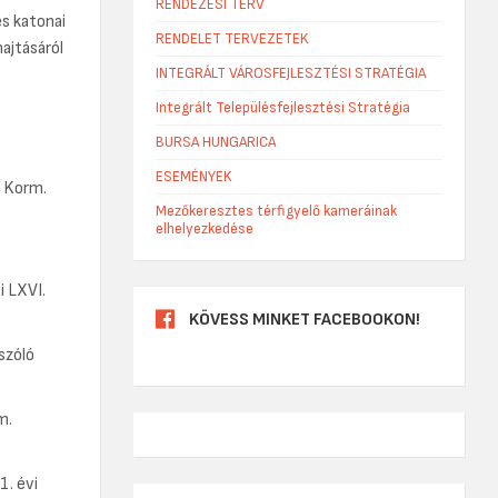
RENDEZÉSI TERV
s katonai
RENDELET TERVEZETEK
ajtásáról
INTEGRÁLT VÁROSFEJLESZTÉSI STRATÉGIA
Integrált Településfejlesztési Stratégia
BURSA HUNGARICA
ESEMÉNYEK
) Korm.
Mezőkeresztes térfigyelő kameráinak
elhelyezkedése
i LXVI.
KÖVESS MINKET FACEBOOKON!
szóló
m.
1. évi