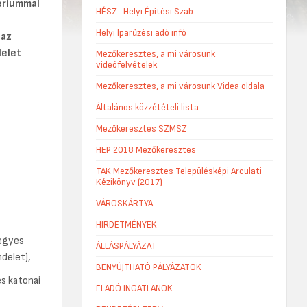
ériummal
HÉSZ -Helyi Építési Szab.
Helyi Iparűzési adó infó
 az
delet
Mezőkeresztes, a mi városunk
videófelvételek
Mezőkeresztes, a mi városunk Videa oldala
Általános közzétételi lista
Mezőkeresztes SZMSZ
HEP 2018 Mezőkeresztes
TAK Mezőkeresztes Településképi Arculati
Kézikönyv (2017)
VÁROSKÁRTYA
HIRDETMÉNYEK
 egyes
ÁLLÁSPÁLYÁZAT
ndelet),
BENYÚJTHATÓ PÁLYÁZATOK
s katonai
ELADÓ INGATLANOK