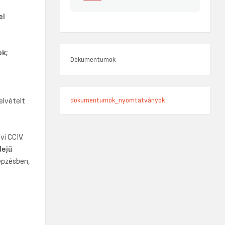
el
ok;
Dokumentumok
dokumentumok_nyomtatványok
elvételt
vi CCIV.
dejű
épzésben,