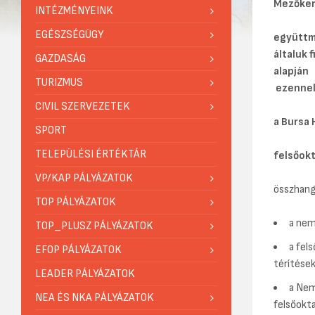
Mezőkere
INTÉZMÉNYEINK
EGÉSZSÉGÜGY
együttm
általuk 
GAZDASÁG
alapján
TURIZMUS
ezennel 
CIVIL SZERVEZETEK
a Bursa 
SPORT
TELEPÜLÉSI ÉRTÉKTÁR
felsőokt
VP/KAP PÁLYÁZATOK
összhan
TOP PÁLYÁZATOK
a nem
TOP_PLUSZ PÁLYÁZATOK
a fel
EFOP PÁLYÁZATOK
térítések
LEADER PÁLYÁZATOK
a Nem
NEA ÉS NKA PÁLYÁZATOK
felsőokta