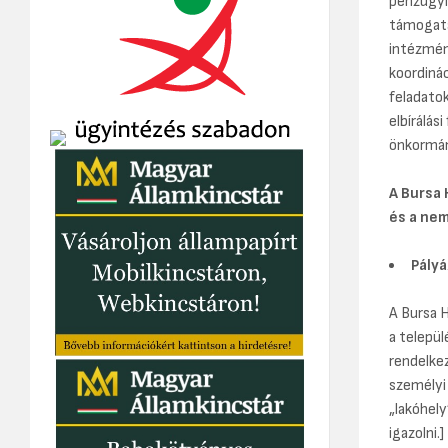
pénzügyi 
támogatá
intézmény
koordinác
feladato
elbírálás
önkormány
A Bursa 
és a nem
Pályá
A Bursa H
a telepü
rendelkez
személyi 
„lakóhely
igazolni.]