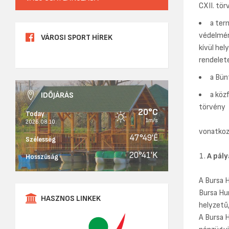
CXII. tör
a ter
védelmérő
VÁROSI SPORT HÍREK
kívül hel
rendelet
a Bün
a köz
IDŐJÁRÁS
törvény
20°C
Today
1m/s
2026.08.10.
vonatkoz
47°49'É
Szélesség
20°41'K
A pály
Hosszúság
A Bursa 
Bursa Hu
HASZNOS LINKEK
helyzetű,
A Bursa 