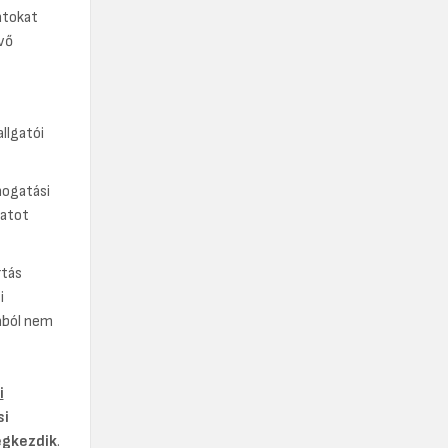
atokat
vő
llgatói
mogatási
datot
rtás
i
ából nem
i
si
egkezdik
.