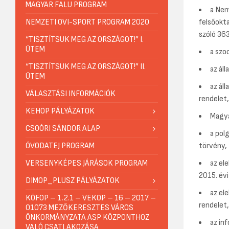
MAGYAR FALU PROGRAM
a Nem
NEMZETI OVI-SPORT PROGRAM 2020
felsőokta
szóló 363
“TISZTÍTSUK MEG AZ ORSZÁGOT!” I.
ÜTEM
a szoc
“TISZTÍTSUK MEG AZ ORSZÁGOT!” II.
az ál
ÜTEM
az ál
VÁLASZTÁSI INFORMÁCIÓK
rendelet,
KEHOP PÁLYÁZATOK
Magya
CSOÓRI SÁNDOR ALAP
a pol
ÓVODATEJ PROGRAM
törvény,
VERSENYKÉPES JÁRÁSOK PROGRAM
az ele
2015. évi
DIMOP_PLUSZ PÁLYÁZATOK
az el
KÖFOP – 1.2.1 – VEKOP – 16 – 2017 –
rendelet,
01073 MEZŐKERESZTES VÁROS
ÖNKORMÁNYZATA ASP KÖZPONTHOZ
az in
VALÓ CSATLAKOZÁSA