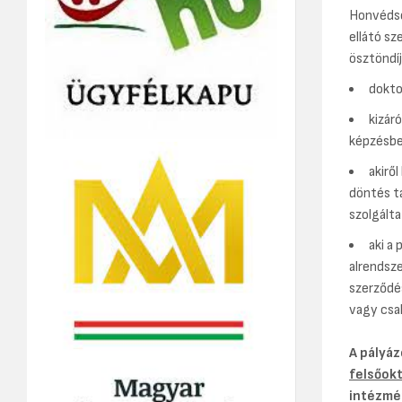
Honvédsé
ellátó sz
ösztöndíj
dokto
kizár
képzésbe
akirő
döntés t
szolgálta
aki a
alrendsz
szerződé
vagy csak
A pályáz
felsőokt
intézmé