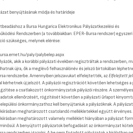
yázat benyújtásának módja és határideje
tbeadáshoz a Bursa Hungarica Elektronikus Pályázatkezelési és
ködési Rendszerben (a továbbiakban: EPER-Bursa rendszer) egyszeri 
ció szükséges, melynek elérése:
bursa.emet.hu/paly/palybelep.aspx
lyázók, akik a korábbi pályázati években regisztráltak a rendszerben, 
lhatnak újra, ők a meglévő felhasználónév és jelszó birtokában léphetn
sa rendszerbe. Amennyiben jelszavukat elfelejtették, az
Elfelejtett je
l kérhetnek új jelszót. A pályázói regisztrációt követően lehetséges a 
ögzítése a csatlakozott önkormányzatok pályázói részére. A személyes
 adatok ellenőrzését, rögzítését követően a pályázati űrlapot kinyomt
 települési önkormányzathoz kell benyújtaniuk a pályázóknak. A pályázat
i kiírásban meghatározott csatolandó mellékletekkel együtt érvényes.
 kiírásban meghatározott valamely melléklet hiányában a pályázat for
 minősül. A benyújtott pályázatok befogadását az önkormányzat kötel
sa rendszerben igazolni. A be nem fogadott pályázatok a bírálatban 