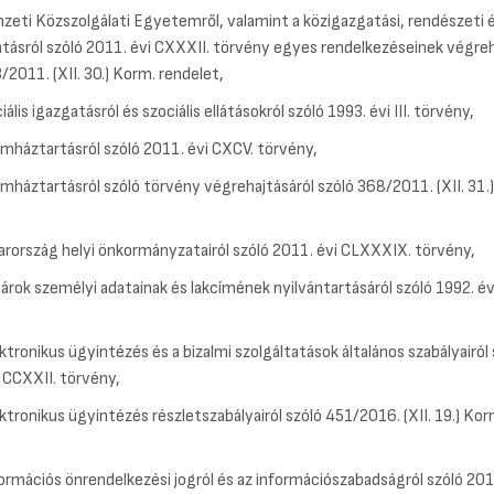
zeti Közszolgálati Egyetemről, valamint a közigazgatási, rendészeti é
tásról szóló 2011. évi CXXXII. törvény egyes rendelkezéseinek végreh
/2011. (XII. 30.) Korm. rendelet,
iális igazgatásról és szociális ellátásokról szóló 1993. évi III. törvény,
lamháztartásról szóló 2011. évi CXCV. törvény,
lamháztartásról szóló törvény végrehajtásáról szóló 368/2011. (XII. 31.
rország helyi önkormányzatairól szóló 2011. évi CLXXXIX. törvény,
gárok személyi adatainak és lakcímének nyilvántartásáról szóló 1992. év
ktronikus ügyintézés és a bizalmi szolgáltatások általános szabályairól 
 CCXXII. törvény,
ektronikus ügyintézés részletszabályairól szóló 451/2016. (XII. 19.) Kor
formációs önrendelkezési jogról és az információszabadságról szóló 201