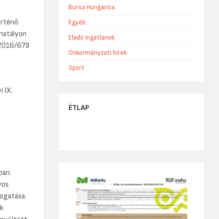
Bursa Hungarica
örténő
Egyéb
 hatályon
Eladó ingatlanok
) 2016/679
Önkormányzati hírek
Sport
 IX.
ÉTLAP
ban:
yos
mogatása.
k