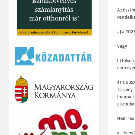
Az ösztö
rendelke
a) a 202
vagy
b) felső
nem nyer
és a
2024
törvény 
(nappal
osztatla
Nem rész
honvé