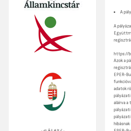
A pál
A pályáza
Együttmű
regisztrá
https://
Azok a pá
regisztrá
EPER-Bur
funkcióva
adatok r
pályázati
aláírva a
pályázat
pályázati
hibásnak
EPER-Bur