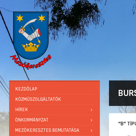
KEZDŐLAP
BURS
KÖZMŰSZOLGÁLTATÓK
HÍREK
ÖNKORMÁNYZAT
“B” TÍP
MEZŐKERESZTES BEMUTATÁSA