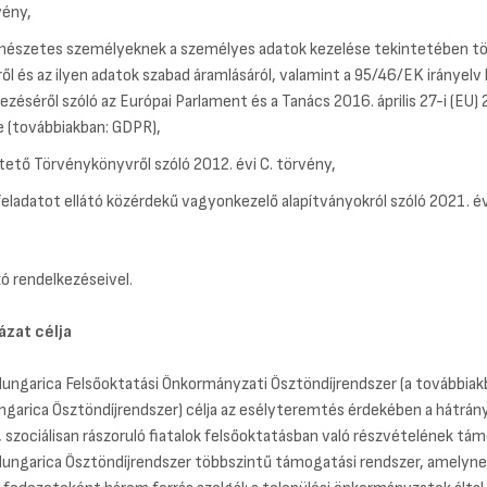
vény,
mészetes személyeknek a személyes adatok kezelése tekintetében t
l és az ilyen adatok szabad áramlásáról, valamint a 95/46/EK irányelv
yezéséről szóló az Európai Parlament és a Tanács 2016. április 27-i (EU
e (továbbiakban: GDPR),
tető Törvénykönyvről szóló 2012. évi C. törvény,
feladatot ellátó közérdekű vagyonkezelő alapítványokról szóló 2021. évi
ó rendelkezéseivel.
ázat célja
Hungarica Felsőoktatási Önkormányzati Ösztöndíjrendszer (a továbbiak
ngarica Ösztöndíjrendszer) célja az esélyteremtés érdekében a hátrán
 szociálisan rászoruló fiatalok felsőoktatásban való részvételének tá
Hungarica Ösztöndíjrendszer többszintű támogatási rendszer, amelyne