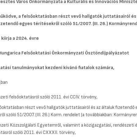
sztes Város Önkormányzata a Kulturális és Innovációs Miniszt
űködve, a
felsőoktatásban részt vevő hallgatók juttatásairól és
fizetendő egyes térítésekről szóló
51/2007. (III. 26.) Kormányren
kiírja a 2024. évre
Hungarica Felsőoktatási Önkormányzati Ösztöndíjpályázatot
atási tanulmányokat kezdeni kívánó fiatalok számára,
gban
zeti felsőoktatásról szóló 2011. évi CCIV. törvény,
sőoktatásban részt vevő hallgatók juttatásairól és az általuk fizetendő
ről szóló 51/2007. (III. 26.) Korm. rendelet (a továbbiakban: Kormányre
zeti Közszolgálati Egyetemről, valamint a közigazgatási, rendészeti é
tásról szóló 2011. évi CXXXII. törvény,