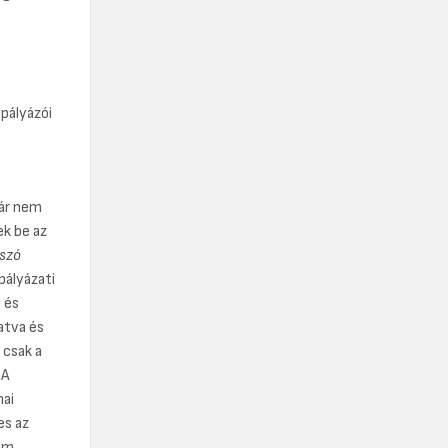
pályázói
már nem
ek be az
lszó
pályázati
 és
atva és
 csak a
 A
mai
es az
nem