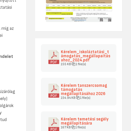
 nyújtott
tatási
 míg az
ei
Kérelem_iskoláztatási_t
ámogatás_megállapaítás
ndelet
ahoz_2024.pdf
155 KB
1 file(s)
Kérelem tanszercsomag
támogatás
izárólag
megállapításához 2026
154.94 KB
1 file(s)
ely)
olgárok
y
Kérelem temetési segély
 tud
megállapítására
167 KB
1 file(s)