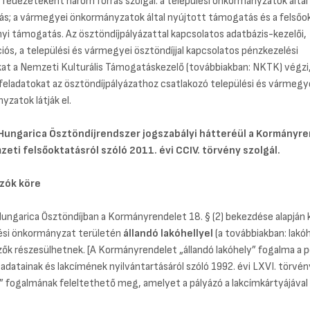
fedezeteként három forrás szolgál: a települési önkormányzatok által
s; a vármegyei önkormányzatok által nyújtott támogatás és a felsőok
i támogatás. Az ösztöndíjpályázattal kapcsolatos adatbázis-kezelői,
iós, a települési és vármegyei ösztöndíjjal kapcsolatos pénzkezelési
kat a Nemzeti Kulturális Támogatáskezelő (továbbiakban: NKTK) végzi,
i feladatokat az ösztöndíjpályázathoz csatlakozó települési és vármegy
zatok látják el.
Hungarica Ösztöndíjrendszer jogszabályi hátteréül a
Kormányre
zeti felsőoktatásról szóló 2011. évi CCIV. törvény szolgál.
zók köre
ungarica Ösztöndíjban a Kormányrendelet 18. § (2) bekezdése alapján k
lési önkormányzat területén
állandó lakóhellyel
(a továbbiakban: lakóh
ők részesülhetnek. [A Kormányrendelet „állandó lakóhely” fogalma a p
adatainak és lakcímének nyilvántartásáról szóló 1992. évi LXVI. törvén
” fogalmának feleltethető meg, amelyet a pályázó a lakcímkártyájával