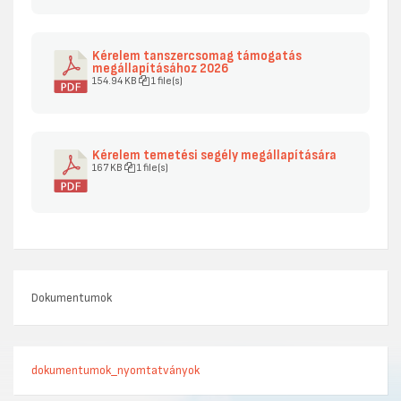
Kérelem tanszercsomag támogatás
megállapításához 2026
154.94 KB
1 file(s)
Kérelem temetési segély megállapítására
167 KB
1 file(s)
Dokumentumok
dokumentumok_nyomtatványok