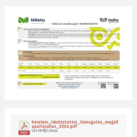
Kérelem_iskoláztatási_támogatás_megáll
apaításahoz_2024.pdf
155 KB
1 file(s)