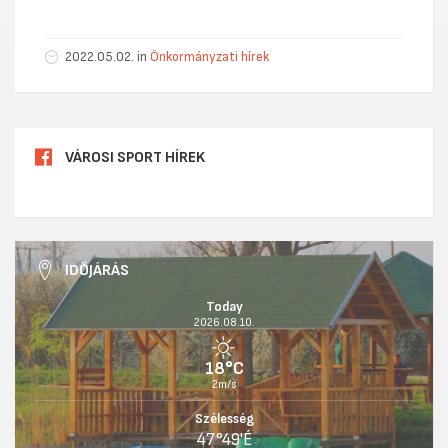
2022.05.02. in
Önkormányzati hírek
VÁROSI SPORT HÍREK
IDŐJÁRÁS
Today
2026.08.10.
18°C
2m/s
Szélesség
47°49'É