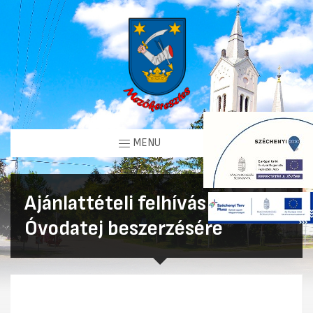
MENU
Ajánlattételi felhívás
Óvodatej beszerzésére