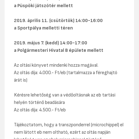
a Püspöki játszótér mellett
2019. április 11. (csütörtök) 14:00-16:00
a Sportpálya melletti téren
2019. május 7. (kedd) 14:00-17:00
a Polgármesteri Hivatal B épülete mellett
Az oltási könyvet mindenki hozza magával.
Az oltás díja: 4.000.- Ft/eb (tartalmazza a féreghajtó
árát is)
Kérésre lehetőség van a védőoltásnak az eb tartási
helyén történő beadására
Az oltás díja: 4.500.- Ft/eb
Tájékoztatom, hogy a transzponderrel (microchippel) el
nem látott eb nem oltható, ezért az oltás napján