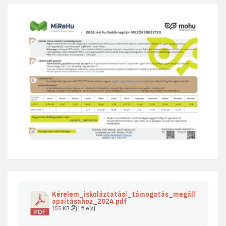
Kérelem_iskoláztatási_támogatás_megáll
apaításahoz_2024.pdf
155 KB
1 file(s)