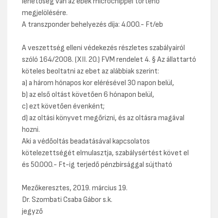
lehetőség van az ebek microchippel történő
megjelölésére.
A transzponder behelyezés díja: 4.000.- Ft/eb
A veszettség elleni védekezés részletes szabályairól
szóló 164/2008. (XII. 20.) FVM rendelet 4. § Az állattartó
köteles beoltatni az ebet az alábbiak szerint:
a) a három hónapos kor elérésével 30 napon belül,
b) az első oltást követően 6 hónapon belül,
c) ezt követően évenként;
d) az oltási könyvet megőrizni, és az oltásra magával
hozni.
Aki a védőoltás beadatásával kapcsolatos
kötelezettségét elmulasztja, szabálysértést követ el
és 50.000.- Ft-ig terjedő pénzbírsággal sújtható
Mezőkeresztes, 2019. március 19.
Dr. Szombati Csaba Gábor s.k.
jegyző