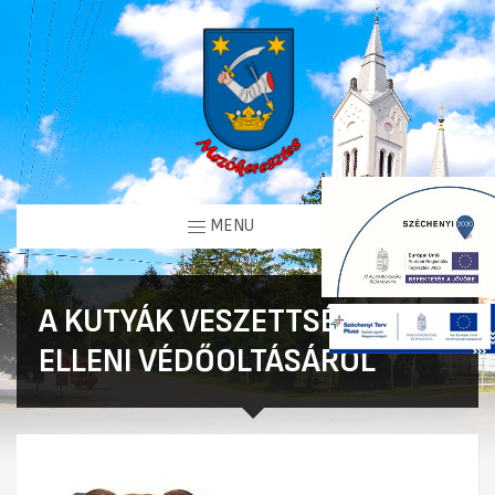
MENU
A KUTYÁK VESZETTSÉG
ELLENI VÉDŐOLTÁSÁRÓL