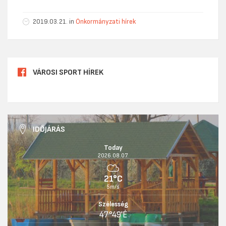
2019.03.21. in
Önkormányzati hírek
VÁROSI SPORT HÍREK
IDŐJÁRÁS
Today
2026.08.07.
21°C
5m/s
Szélesség
47°49'É