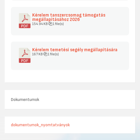
Kérelem tanszercsomag támogatás
megállapításához 2026
154.94 KB
1 file(s)
Kérelem temetési segély megállapítására
167 KB
1 file(s)
Dokumentumok
dokumentumok_nyomtatványok