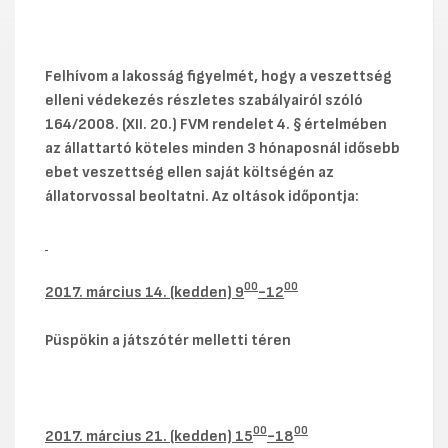
Felhívom a lakosság figyelmét, hogy a veszettség
elleni védekezés részletes szabályairól szóló
164/2008. (XII. 20.) FVM rendelet 4. § értelmében
az állattartó köteles minden 3 hónaposnál idősebb
ebet veszettség ellen saját költségén az
állatorvossal beoltatni. Az oltások időpontja:
00
00
2017.
március 14. (kedden) 9
-12
Püspökin a játszótér melletti téren
00
00
2017. március 21. (kedden) 15
-18