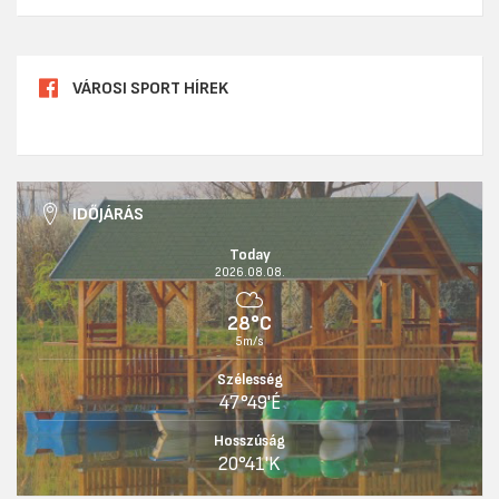
VÁROSI SPORT HÍREK
IDŐJÁRÁS
Today
2026.08.08.
28°C
5m/s
Szélesség
47°49'É
Hosszúság
20°41'K