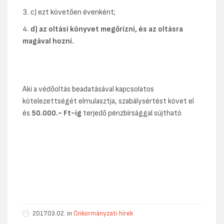
c) ezt követően évenként;
d)
az oltási könyvet megőrizni, és az oltásra
magával hozni.
Aki a védőoltás beadatásával kapcsolatos
kötelezettségét elmulasztja, szabálysértést követ el
és
50.000.- Ft-ig
terjedő pénzbírsággal sújtható
2017.03.02. in
Önkormányzati hírek