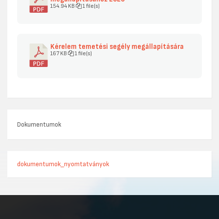
154.94 KB
1 file(s)
Kérelem temetési segély megállapítására
167 KB
1 file(s)
Dokumentumok
dokumentumok_nyomtatványok