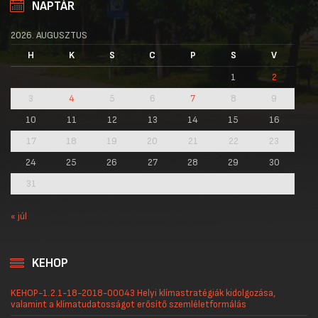
NAPTÁR
2026. AUGUSZTUS
H
K
S
C
P
S
V
1
2
3
4
5
6
7
8
9
10
11
12
13
14
15
16
17
18
19
20
21
22
23
24
25
26
27
28
29
30
31
« júl
KEHOP
KEHOP-1.2.1-18-2018-00043 Helyi klímastratégiák kidolgozása,
valamint a klímatudatosságot erősítő szemléletformálás