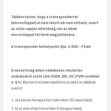
Tájékoztatom, hogy a transzponderrel
(microchippel) el nem látott eb nem oltható, ezért
az oltás napján lehetőség van az ebek
microchippel történő megjelölésére.
A transzponder behelyezés díja:
3.500.- Ft/eb
A veszettség elleni védekezés részletes
szabályairól szóló
164/2008. (XII. 20.) FVM rendelet
4. §
Az állattartó köteles beoltatni az ebet az alábbiak
szerint:
a) a három hónapos kort elérteket 30 napon belül,
b) az első oltást követően 6 hónapon belül,