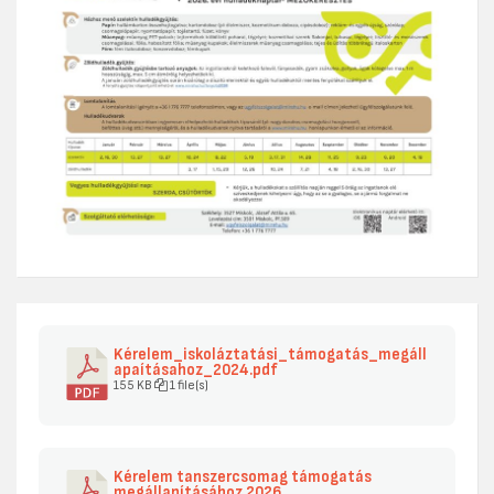
Kérelem_iskoláztatási_támogatás_megáll
apaításahoz_2024.pdf
155 KB
1 file(s)
Kérelem tanszercsomag támogatás
megállapításához 2026