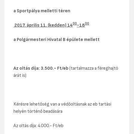
a Sportpálya melletti téren
00
00
2017.
április 11. (kedden) 14
-18
a Polgármesteri Hivatal B épülete mellett
Az oltás díja:
3.500.- Ft/eb
(tartalmazza a féreghajtó
árát is)
Kérésre lehetőség van a védőoltásnak az eb tartási
helyén történő beadására
Az oltás díja: 4.000.- Ft/eb