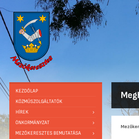
KEZDŐLAP
Megh
KÖZMŰSZOLGÁLTATÓK
HÍREK
ÖNKORMÁNYZAT
Mezőker
MEZŐKERESZTES BEMUTATÁSA