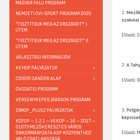
MAGYAR FALU PROGRAM
Mezők
NEMZETI OVI-SPORT PROGRAM 2020
szakmai
“TISZTÍTSUK MEG AZ ORSZÁGOT!” I.
ÜTEM
Előadó: 
“TISZTÍTSUK MEG AZ ORSZÁGOT!” II.
ÜTEM
VÁLASZTÁSI INFORMÁCIÓK
A Tahy
KEHOP PÁLYÁZATOK
CSOÓRI SÁNDOR ALAP
Előadó: 
ÓVODATEJ PROGRAM
VERSENYKÉPES JÁRÁSOK PROGRAM
Polgá
DIMOP_PLUSZ PÁLYÁZATOK
képvisel
KÖFOP – 1.2.1 – VEKOP – 16 – 2017 –
01073 MEZŐKERESZTES VÁROS
Előadó: 
ÖNKORMÁNYZATA ASP KÖZPONTHOZ
VALÓ CSATLAKOZÁSA