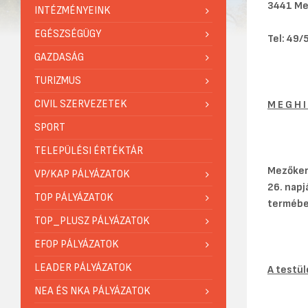
3441 Me
INTÉZMÉNYEINK
EGÉSZSÉGÜGY
Tel: 49
GAZDASÁG
TURIZMUS
CIVIL SZERVEZETEK
M E G H I
SPORT
TELEPÜLÉSI ÉRTÉKTÁR
Mezőker
VP/KAP PÁLYÁZATOK
26. napj
TOP PÁLYÁZATOK
termében
TOP_PLUSZ PÁLYÁZATOK
EFOP PÁLYÁZATOK
LEADER PÁLYÁZATOK
A testül
NEA ÉS NKA PÁLYÁZATOK