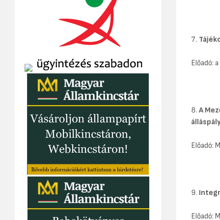
Tájéko
Előadó: a
A Mez
álláspál
Előadó: 
Integr
Előadó: 