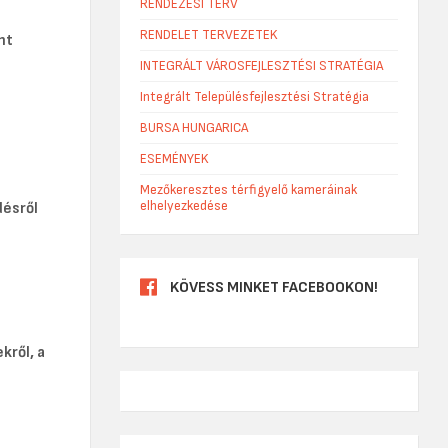
RENDEZÉSI TERV
RENDELET TERVEZETEK
nt
INTEGRÁLT VÁROSFEJLESZTÉSI STRATÉGIA
Integrált Településfejlesztési Stratégia
BURSA HUNGARICA
ESEMÉNYEK
Mezőkeresztes térfigyelő kameráinak
elhelyezkedése
désről
KÖVESS MINKET FACEBOOKON!
kről, a