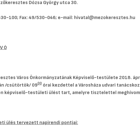
zőkeresztes Dózsa György utca 30.
/530-100; Fax: 49/530-046; e-mail: hivatal@mezokeresztes.hu
 V Ó
esztes Város Önkormányzatának Képviselő-testülete 2018. ápril
00
án /csütörtök/ 09
órai kezdettel a Városháza udvari tanácsko
 képviselő-testületi ülést tart, amelyre tisztelettel meghívom
eti ülés tervezett napirendi pontjai: