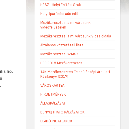
HÉSZ -Helyi Építési Szab.
Helyi Iparűzési adó infó
Mezőkeresztes, a mi városunk
videófelvételek
Mezőkeresztes, a mi városunk Videa oldala
Általános közzétételi lista
Mezőkeresztes SZMSZ
HEP 2018 Mezőkeresztes
is hó.
TAK Mezőkeresztes Településképi Arculati
Kézikönyv (2017)
zó
.
VÁROSKÁRTYA
HIRDETMÉNYEK
ÁLLÁSPÁLYÁZAT
BENYÚJTHATÓ PÁLYÁZATOK
ELADÓ INGATLANOK