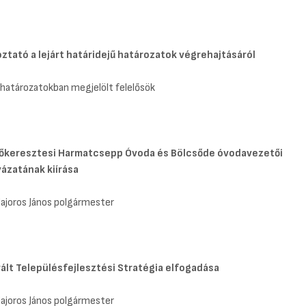
ztató a lejárt határidejű határozatok végrehajtásáról
 határozatokban megjelölt felelősök
őkeresztesi Harmatcsepp Óvoda és Bölcsőde óvodavezetői
yázatának kiírása
Majoros János polgármester
ált Településfejlesztési Stratégia elfogadása
Majoros János polgármester