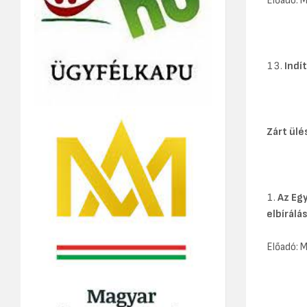
Előadó: 
Indí
Zárt ülé
Az Eg
elbírálá
Előadó: 