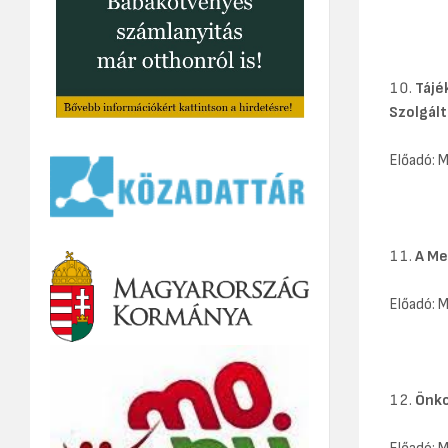
Tájé
Szolgált
Előadó: 
A Me
Előadó: 
Önko