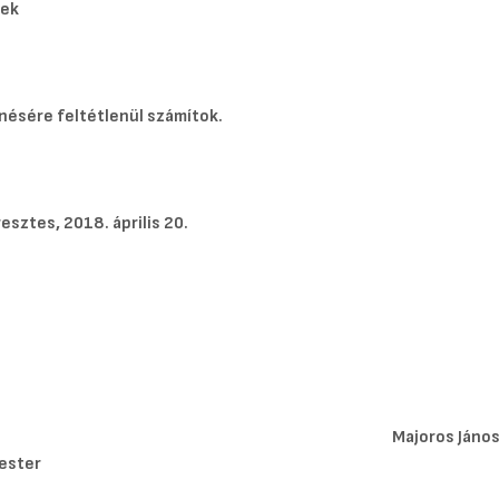
ek
nésére feltétlenül számítok.
sztes, 2018. április 20.
joros János s.k
ester