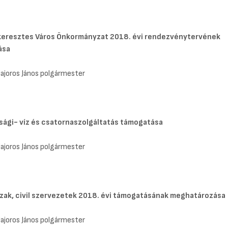
eresztes Város Önkormányzat 2018. évi rendezvénytervének
ása
Majoros János polgármester
sági- víz és csatornaszolgáltatás támogatása
Majoros János polgármester
zak, civil szervezetek 2018. évi támogatásának meghatározása
Majoros János polgármester