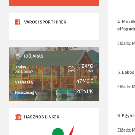
Mezők
VÁROSI SPORT HÍREK
elfogad
Előadó: 
IDŐJÁRÁS
24°C
Today
9m/s
2026.08.07.
Lakos
47°49'É
Szélesség
Előadó: 
20°41'K
Hosszúság
Egyhá
HASZNOS LINKEK
Előadó: 