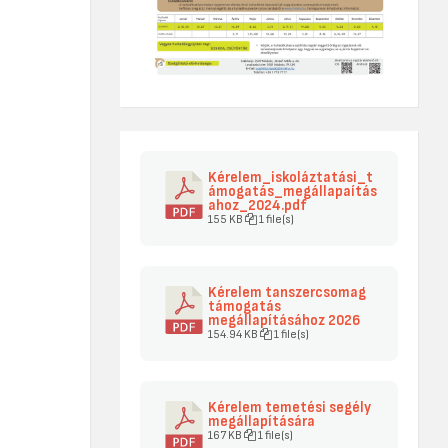
Kérelem_iskoláztatási_t
ámogatás_megállapaítás
ahoz_2024.pdf
155 KB
1 file(s)
Kérelem tanszercsomag
támogatás
megállapításához 2026
154.94 KB
1 file(s)
Kérelem temetési segély
megállapítására
167 KB
1 file(s)