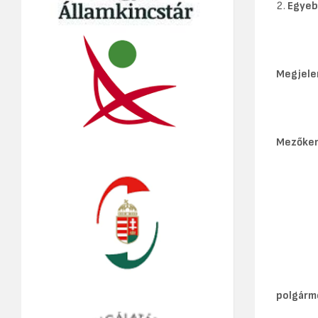
Egyeb
Megjele
Mezőkere
Ma
polgárm