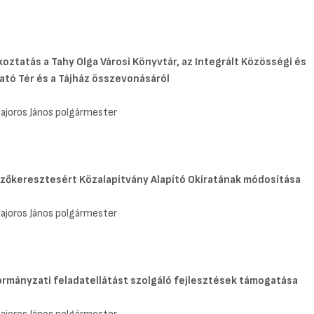
koztatás a Tahy Olga Városi Könyvtár, az Integrált Közösségi és
ató Tér és a Tájház összevonásáról
Majoros János polgármester
zőkeresztesért Közalapítvány Alapító Okiratának módosítása
Majoros János polgármester
rmányzati feladatellátást szolgáló fejlesztések támogatása