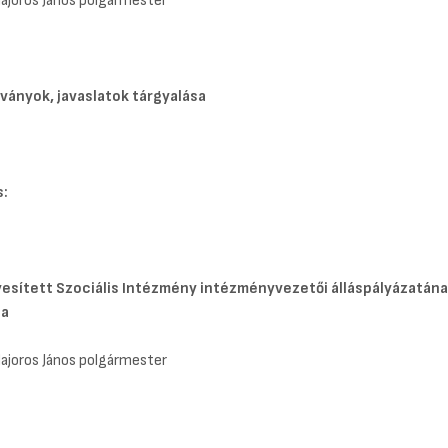
Majoros János polgármester
tványok, javaslatok tárgyalása
s:
yesített Szociális Intézmény intézményvezetői álláspályázatán
sa
Majoros János polgármester