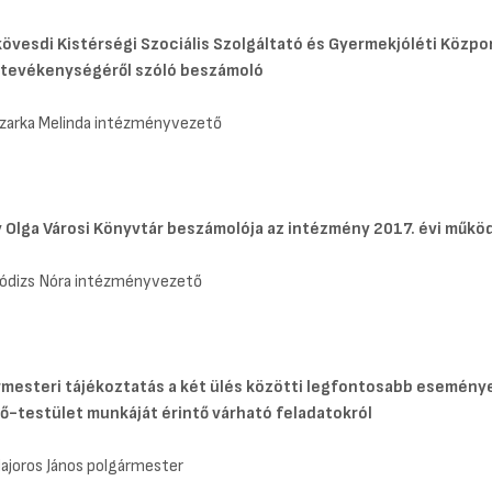
övesdi Kistérségi Szociális Szolgáltató és Gyermekjóléti Közpo
 tevékenységéről szóló beszámoló
Szarka Melinda intézményvezető
 Olga Városi Könyvtár beszámolója az intézmény 2017. évi műkö
Bódizs Nóra intézményvezető
rmesteri tájékoztatás
a két ülés közötti legfontosabb eseménye
ő-testület munkáját érintő várható feladatokról
Majoros János polgármester